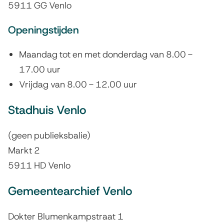
5911 GG Venlo
r
Openingstijden
e
s
Maandag tot en met donderdag van 8.00 -
s
17.00 uur
Vrijdag van 8.00 - 12.00 uur
e
n
Stadhuis Venlo
(geen publieksbalie)
Markt 2
5911 HD Venlo
Gemeentearchief Venlo
Dokter Blumenkampstraat 1