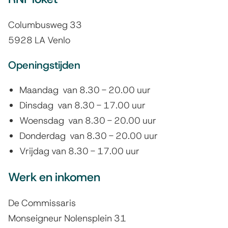
d
s
e
t
Columbusweg 33
e
r
5928 LA Venlo
n
e
Openingstijden
t
b
Maandag van 8.30 - 20.00 uur
i
e
Dinsdag van 8.30 - 17.00 uur
e
z
Woensdag van 8.30 - 20.00 uur
Donderdag van 8.30 - 20.00 uur
o
Vrijdag van 8.30 - 17.00 uur
e
Werk en inkomen
k
a
De Commissaris
Monseigneur Nolensplein 31
d