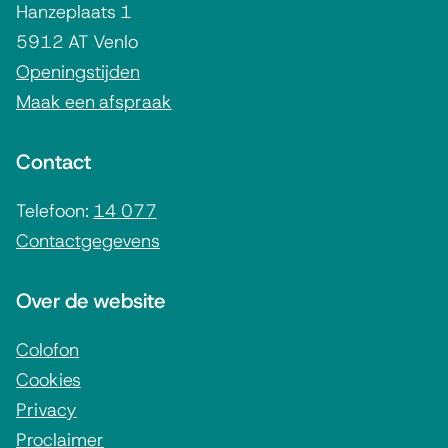
g
Hanzeplaats 1
e
5912 AT Venlo
m
Openingstijden
Maak een afspraak
e
n
Contact
e
i
Telefoon:
14 077
Contactgegevens
n
f
Over de website
o
r
Colofon
Cookies
m
Privacy
a
Proclaimer