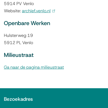
5914 PV Venlo
Website:
archief.venlo.nl
(
l
Openbare Werken
i
n
Hulsterweg 19
k
5912 PL Venlo
i
Milieustraat
s
e
Ga naar de pagina milieustraat
x
t
e
r
A
n
Bezoekadres
l
)