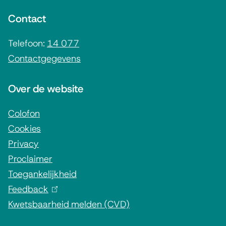
n
Contact
e
i
Telefoon:
14 077
Contactgegevens
n
f
Over de website
o
r
Colofon
Cookies
m
Privacy
a
Proclaimer
t
Toegankelijkheid
i
Feedback
(
e
Kwetsbaarheid melden (CVD)
l
i