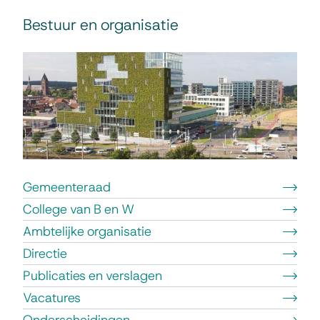
e
B
en
n
Bestuur en organisatie
e
informatie
i
s
n
t
f
u
o
u
r
r
m
e
Gemeenteraad
a
College van B en W
n
t
Ambtelijke organisatie
o
i
Directie
r
e
Publicaties en verslagen
g
Vacatures
a
Onderscheidingen