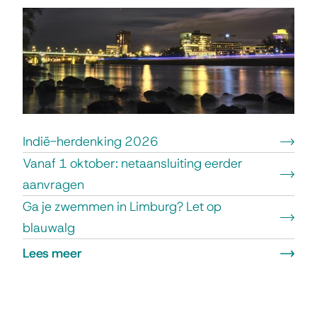
V
e
n
l
o
:
Indië-herdenking 2026
Vanaf 1 oktober: netaansluiting eerder
n
aanvragen
i
Ga je zwemmen in Limburg? Let op
e
blauwalg
u
Lees meer
over
w
Nu
s
Venlo:
nieuws