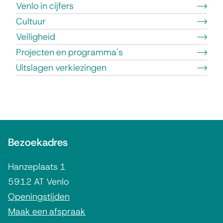
Venlo in cijfers
Cultuur
Veiligheid
Projecten en programma's
Uitslagen verkiezingen
A
Bezoekadres
l
g
Hanzeplaats 1
e
5912 AT Venlo
m
Openingstijden
Maak een afspraak
e