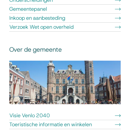
n
Gemeentepanel
i
Inkoop en aanbesteding
Verzoek Wet open overheid
s
a
t
Over de gemeente
i
e
Visie Venlo 2040
Toeristische informatie en winkelen