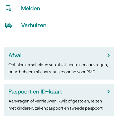
e
t
Melden
r
i
Losse stoeptegel, kapotte lantaarnpaal, verstopt
p
e
riool, omgewaaide boom, ongedierte, afvaldump,
Verhuizen
e
vernielingen, groenonderhoud, vuurwerk
Uw nieuwe adres doorgeven als u in of naar de
n
gemeente Venlo verhuist.
Afval
Ophalen en scheiden van afval, container aanvragen,
buurtbeheer, milieustraat, kroonring voor PMD
Paspoort en ID-kaart
Aanvragen of vernieuwen, kwijt of gestolen, reizen
met kinderen, zakenpaspoort en tweede paspoort