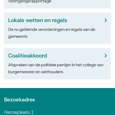
voortgangsrapportage
e
r
Lokale wetten en regels
s
De nu geldende verordeningen en regels van de
l
gemeente
a
Coalitieakkoord
g
Afspraken van de politieke partijen in het college van
e
burgemeester en wethouders
n
A
Bezoekadres
l
g
Hanzeplaats 1