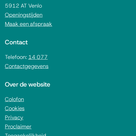
e
5912 AT Venlo
m
Openingstijden
Maak een afspraak
e
n
Contact
e
i
Telefoon:
14 077
Contactgegevens
n
f
Over de website
o
r
Colofon
Cookies
m
Privacy
a
Proclaimer
t
Toegankelijkheid