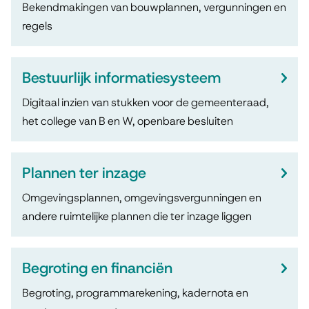
b
s
Bekendmakingen van bouwplannen, vergunningen en
e
regels
l
t
r
e
i
w
Bestuurlijk informatiesysteem
n
c
e
t
Digitaal inzien van stukken voor de gemeenteraad,
a
r
het college van B en W, openbare besluiten
i
t
p
e
i
e
Plannen ter inzage
n
e
Omgevingsplannen, omgevingsvergunningen en
s
andere ruimtelijke plannen die ter inzage liggen
e
Begroting en financiën
n
Begroting, programmarekening, kadernota en
v