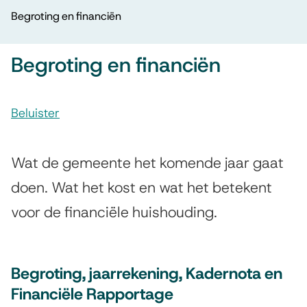
o
r
Begroting en financiën
u
t
i
i
m
Begroting en financiën
e
f
l
A
i
p
Beluister
s
a
c
B
d
s
a
e
Wat de gemeente het komende jaar gaat
i
t
g
doen. Wat het kost en wat het betekent
s
i
voor de financiële huishouding.
r
t
e
e
o
n
t
Begroting, jaarrekening, Kadernota en
t
i
Financiële Rapportage