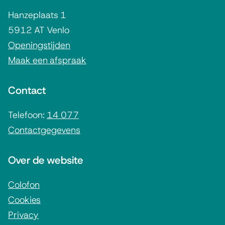
ë
g
n
e
e
Hanzeplaats 1
n
)
r
e
x
5912 AT Venlo
n
m
t
Openingstijden
)
e
Maak een afspraak
e
r
n
n
Contact
e
)
i
Telefoon:
14 077
Contactgegevens
n
f
Over de website
o
r
Colofon
Cookies
m
Privacy
a