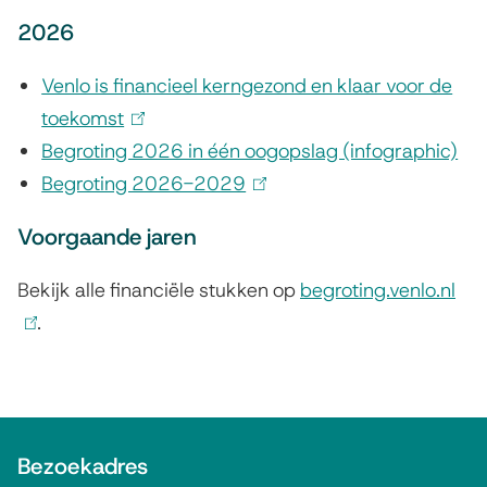
i
n
2026
e
g
Venlo is financieel kerngezond en klaar voor de
e
toekomst
(
n
Begroting 2026 in één oogopslag (infographic)
l
Begroting 2026-2029
i
(
f
n
l
i
Voorgaande jaren
k
i
n
i
n
Bekijk alle financiële stukken op
begroting.venlo.nl
(
s
k
a
.
l
e
i
i
n
x
s
n
c
t
e
k
A
i
e
x
i
Bezoekadres
l
r
t
s