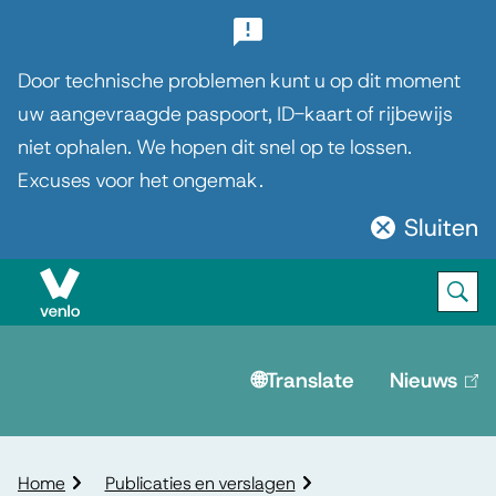
B
e
Door technische problemen kunt u op dit moment
l
uw aangevraagde paspoort, ID-kaart of rijbewijs
niet ophalen. We hopen dit snel op te lossen.
a
Excuses voor het ongemak.
n
g
Sluiten
Sluit
r
deze
notificatie
i
Ope
Zoek
M
j
e
🌐Translate
Nieuws
(lin
k
is
n
e
ext
u
n
K
Home
Publicaties en verslagen