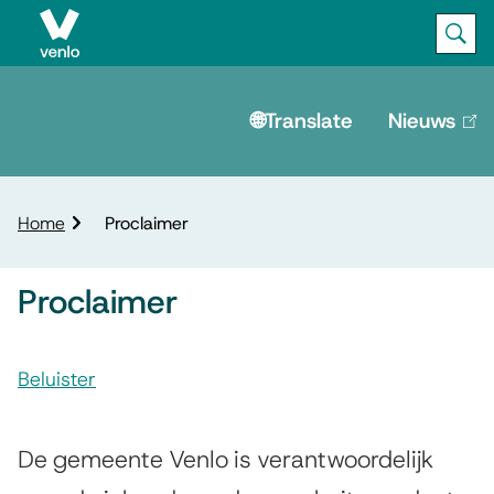
Ope
Zoek
M
e
🌐Translate
Nieuws
(lin
is
n
ext
u
K
Home
Proclaimer
r
u
Proclaimer
i
m
A
e
l
Beluister
s
p
P
s
a
d
r
De gemeente Venlo is verantwoordelijk
i