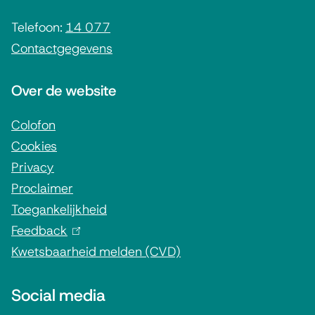
e
i
Telefoon:
14 077
Contactgegevens
n
f
Over de website
o
r
Colofon
Cookies
m
Privacy
a
Proclaimer
t
Toegankelijkheid
i
Feedback
(
e
Kwetsbaarheid melden (CVD)
l
i
Social media
n
k