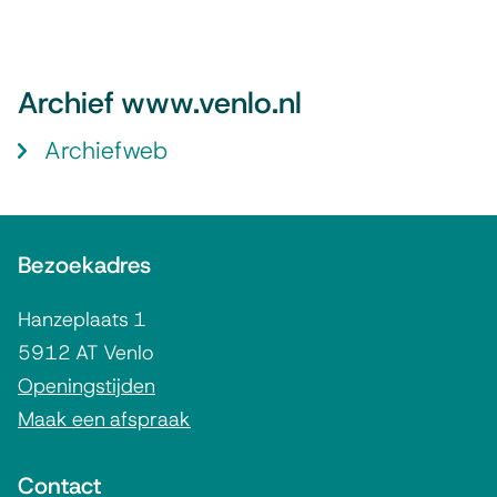
n
k
i
Archief www.venlo.nl
s
e
Archiefweb
x
t
A
e
Bezoekadres
l
r
g
n
Hanzeplaats 1
)
e
5912 AT Venlo
m
Openingstijden
Maak een afspraak
e
n
Contact