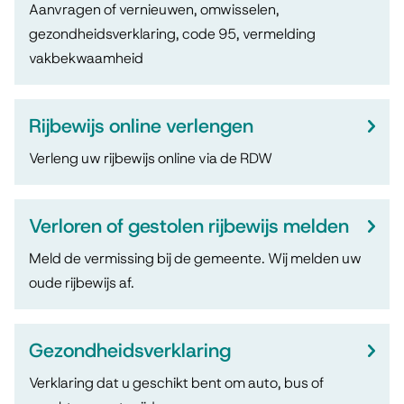
j
s
Aanvragen of vernieuwen, omwisselen,
e
gezondheidsverklaring, code 95, vermelding
b
t
r
vakbekwaamheid
e
e
w
n
w
e
Rijbewijs online verlengen
t
i
r
Verleng uw rijbewijs online via de RDW
i
j
p
e
s
e
Verloren of gestolen rijbewijs melden
n
Meld de vermissing bij de gemeente. Wij melden uw
oude rijbewijs af.
Gezondheidsverklaring
Verklaring dat u geschikt bent om auto, bus of