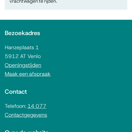
vrachtwagen te rijden.
A
Bezoekadres
l
g
Hanzeplaats 1
e
5912 AT Venlo
m
Openingstijden
Maak een afspraak
e
n
Contact
e
i
Telefoon:
14 077
Contactgegevens
n
f