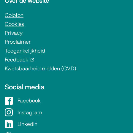
Over de website
o
r
Colofon
Cookies
m
Privacy
a
Proclaimer
t
Toegankelijkheid
i
Feedback
(
e
Kwetsbaarheid melden (CVD)
l
i
Social media
n
k
Facebook
G
i
e
Instagram
G
s
m
e
e
LinkedIn
G
e
m
x
e