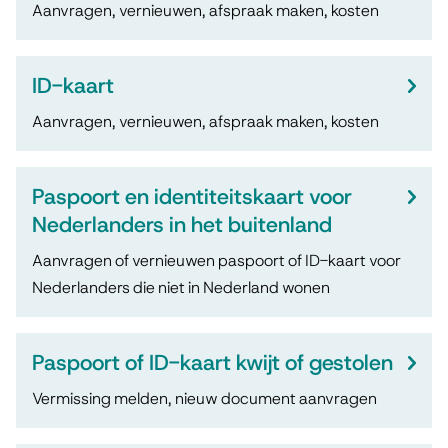
s
s
Aanvragen, vernieuwen, afspraak maken, kosten
e
p
t
r
e
o
ID-kaart
w
n
o
Aanvragen, vernieuwen, afspraak maken, kosten
e
t
r
r
i
Paspoort en identiteitskaart voor
t
p
e
Nederlanders in het buitenland
e
e
Aanvragen of vernieuwen paspoort of ID-kaart voor
n
n
Nederlanders die niet in Nederland wonen
I
D
Paspoort of ID-kaart kwijt of gestolen
-
Vermissing melden, nieuw document aanvragen
k