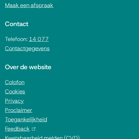
Maak een afspraak
e
n
Contact
e
i
Telefoon:
14 077
Contactgegevens
n
f
Over de website
o
r
Colofon
Cookies
m
Privacy
a
Proclaimer
t
Toegankelijkheid
i
Feedback
(
e
Kwetsbaarheid melden (CVD)
l