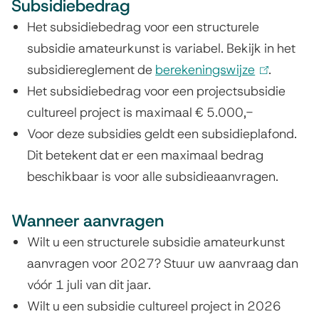
Subsidiebedrag
i
n
Het subsidiebedrag voor een structurele
k
subsidie amateurkunst is variabel. Bekijk in het
i
subsidiereglement de
berekeningswijze
(
.
s
Het subsidiebedrag voor een projectsubsidie
l
e
cultureel project is maximaal € 5.000,-
i
x
Voor deze subsidies geldt een subsidieplafond.
n
t
Dit betekent dat er een maximaal bedrag
k
e
beschikbaar is voor alle subsidieaanvragen.
i
r
s
n
Wanneer aanvragen
e
)
x
Wilt u een structurele subsidie amateurkunst
t
aanvragen voor 2027? Stuur uw aanvraag dan
e
vóór 1 juli van dit jaar.
r
Wilt u een subsidie cultureel project in 2026