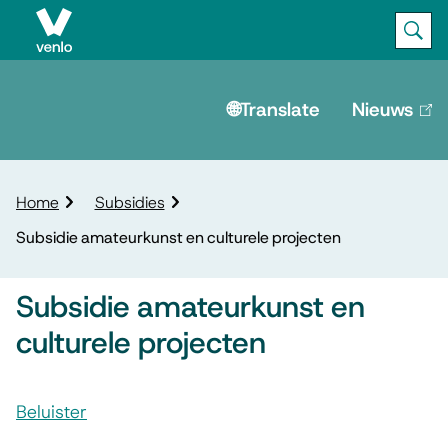
Ope
Zoek
M
e
🌐Translate
Nieuws
(lin
is
n
ext
u
K
Home
Subsidies
r
Subsidie amateurkunst en culturele projecten
u
i
m
Subsidie amateurkunst en
e
culturele projecten
l
p
A
a
d
Beluister
s
S