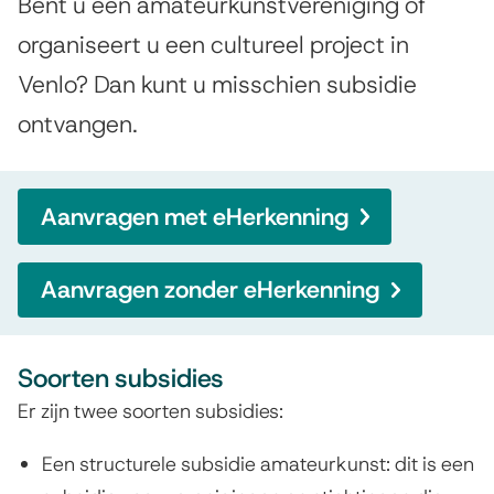
A
Bent u een amateurkunstvereniging of
e
l
organiseert u een cultureel project in
u
g
Venlo? Dan kunt u misschien subsidie
r
e
ontvangen.
m
k
e
u
e
Aanvragen met eHerkenning
n
n
s
Aanvragen zonder eHerkenning
t
e
Soorten subsidies
n
Er zijn twee soorten subsidies:
c
Een structurele subsidie amateurkunst: dit is een
u