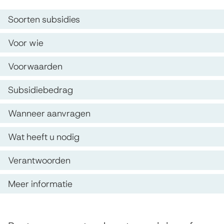
s
u
O
Soorten subsidies
i
p
b
s
Voor wie
d
s
t
Voorwaarden
e
e
i
z
n
Subsidiebedrag
d
e
t
i
Wanneer aanvragen
p
i
e
Wat heeft u nodig
a
e
a
g
Verantwoorden
m
i
Meer informatie
a
n
a
t