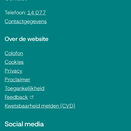
e
n
)
i
Telefoon:
14 077
)
Contactgegevens
n
f
Over de website
o
r
Colofon
Cookies
m
Privacy
a
Proclaimer
t
Toegankelijkheid
i
Feedback
(
e
Kwetsbaarheid melden (CVD)
l
i
Social media
n