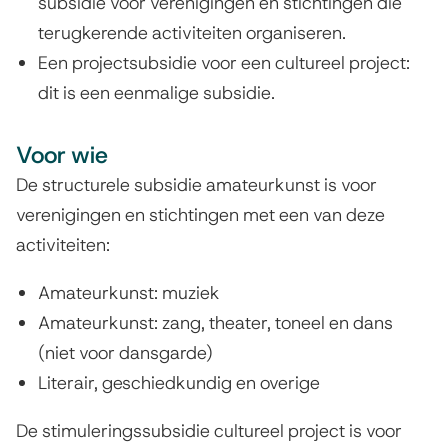
subsidie voor verenigingen en stichtingen die
l
terugkerende activiteiten organiseren.
Een projectsubsidie voor een cultureel project:
t
dit is een eenmalige subsidie.
u
r
Voor wie
De structurele subsidie amateurkunst is voor
e
verenigingen en stichtingen met een van deze
l
activiteiten:
e
Amateurkunst: muziek
p
Amateurkunst: zang, theater, toneel en dans
r
(niet voor dansgarde)
o
Literair, geschiedkundig en overige
j
De stimuleringssubsidie cultureel project is voor