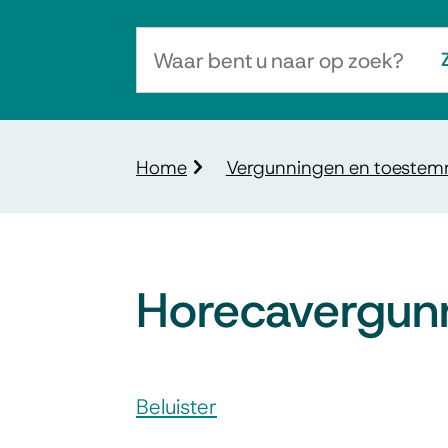
Waar
bent
u
naar
Kruimelpad
Home
Vergunningen en toeste
op
zoek?
Horecavergun
Assistentie
Beluister