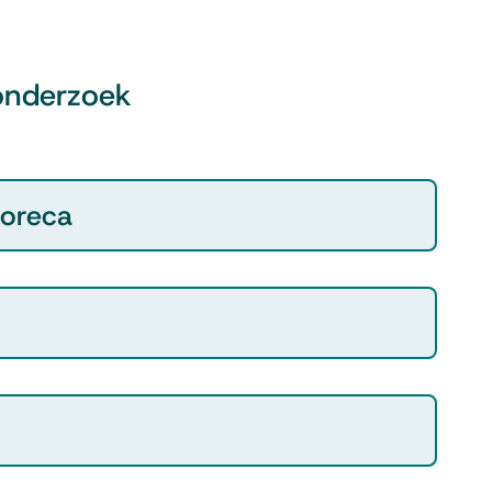
onderzoek
horeca