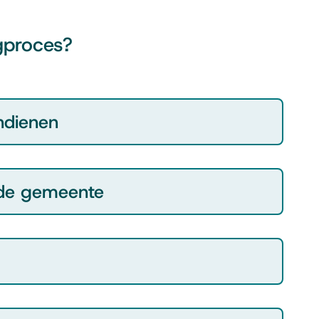
gproces?
ndienen
 de gemeente