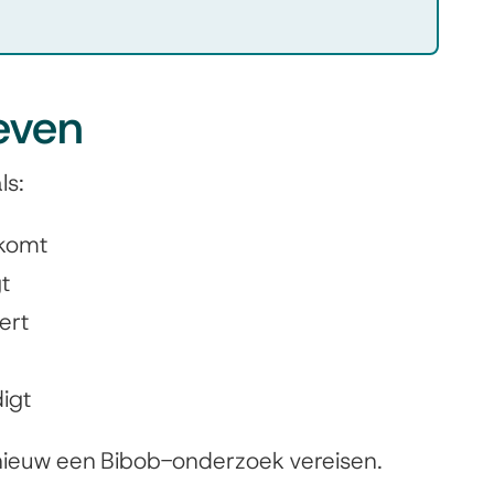
even
ls:
 komt
gt
ert
digt
ieuw een Bibob-onderzoek vereisen.