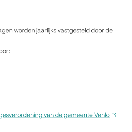
gen worden jaarlijks vastgesteld door de
oor:
egesverordening van de gemeente Venlo
(
l