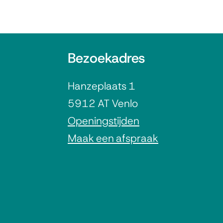
A
Bezoekadres
l
Hanzeplaats 1
g
5912 AT Venlo
e
Openingstijden
Maak een afspraak
m
e
n