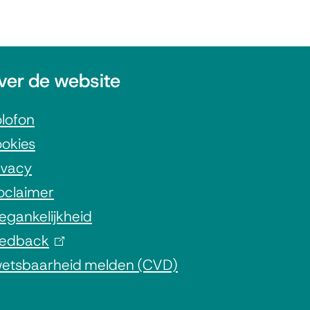
ver de website
lofon
okies
ivacy
oclaimer
egankelijkheid
edback
(
etsbaarheid melden (CVD)
l
i