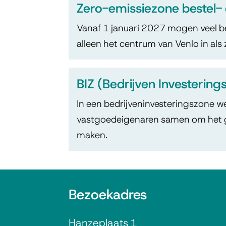
Zero-emissiezone bestel- 
Vanaf 1 januari 2027 mogen veel be
alleen het centrum van Venlo in als ze
BIZ (Bedrijven Investering
In een bedrijveninvesteringszone 
vastgoedeigenaren samen om het ge
maken.
A
Bezoekadres
l
Hanzeplaats 1