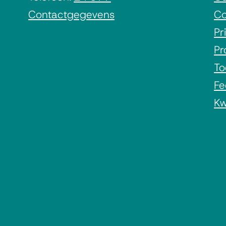
Contactgegevens
Co
Pr
Pr
To
Fe
Kw