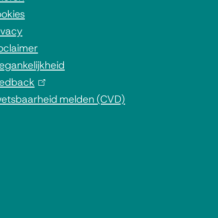
okies
ivacy
oclaimer
egankelijkheid
edback
(
etsbaarheid melden (CVD)
l
i
n
k
i
s
e