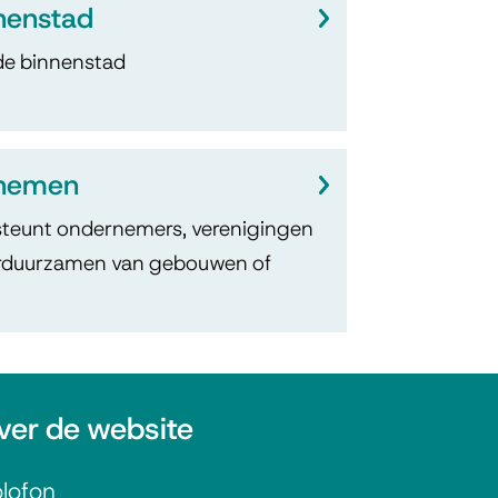
nenstad
de binnenstad
nemen
teunt ondernemers, verenigingen
 verduurzamen van gebouwen of
ver de website
lofon