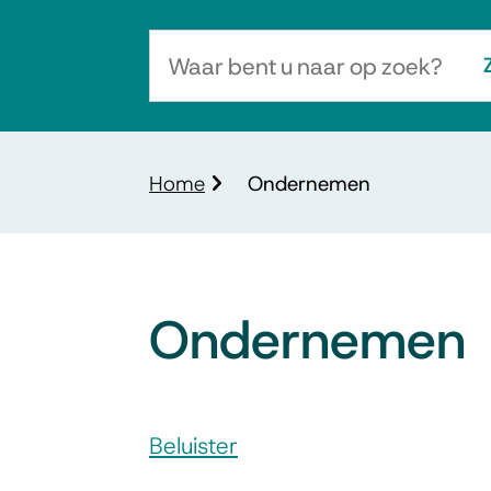
Waar
bent
u
naar
Kruimelpad
Home
Ondernemen
op
zoek?
Ondernemen
Assistentie
Beluister