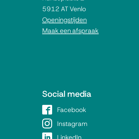
g
5912 AT Venlo
e
Openingstijden
Maak een afspraak
m
e
n
e
Social media
i
Facebook
G
n
e
Instagram
G
m
e
LinkedIn
G