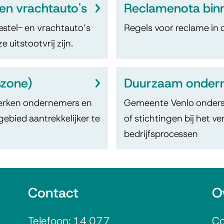
en vrachtauto's
Reclamenota bin
stel- en vrachtauto’s
Regels voor reclame in 
 uitstootvrij zijn.
szone)
Duurzaam onder
werken ondernemers en
Gemeente Venlo onders
bied aantrekkelijker te
of stichtingen bij het
bedrijfsprocessen
Contact
O
Telefoon:
14 077
Co