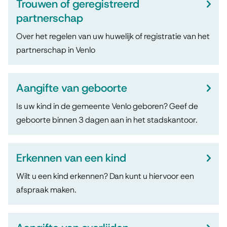
r
i
Trouwen of geregistreerd
d
o
partnerschap
s
e
u
Over het regelen van uw huwelijk of registratie van het
t
r
partnerschap in Venlo
e
w
w
n
e
e
Aangifte van geboorte
t
n
r
Is uw kind in de gemeente Venlo geboren? Geef de
i
,
p
geboorte binnen 3 dagen aan in het stadskantoor.
e
g
e
n
e
Erkennen van een kind
b
Wilt u een kind erkennen? Dan kunt u hiervoor een
afspraak maken.
o
o