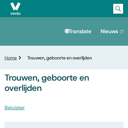
Ope
Zoek
M
e
🌐Translate
Nieuws
(lin
is
n
ext
u
K
Home
Trouwen, geboorte en overlijden
r
u
Trouwen, geboorte en
i
m
overlijden
e
l
A
p
Beluister
s
a
T
O
d
s
n