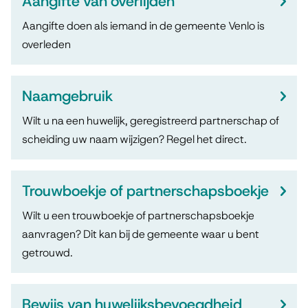
Aangifte van overlijden
r
Aangifte doen als iemand in de gemeente Venlo is
t
overleden
e
e
Naamgebruik
n
Wilt u na een huwelijk, geregistreerd partnerschap of
scheiding uw naam wijzigen? Regel het direct.
o
v
Trouwboekje of partnerschapsboekje
e
Wilt u een trouwboekje of partnerschapsboekje
r
aanvragen? Dit kan bij de gemeente waar u bent
l
getrouwd.
i
Bewijs van huwelijksbevoegdheid