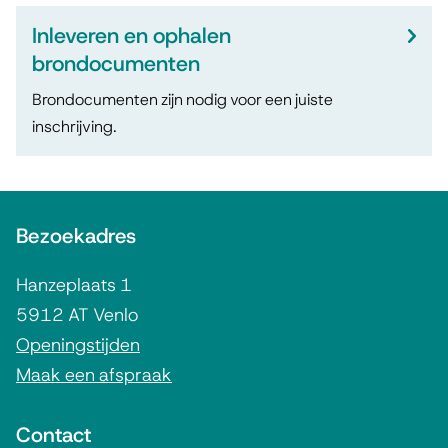
Inleveren en ophalen
brondocumenten
Brondocumenten zijn nodig voor een juiste
inschrijving.
A
Bezoekadres
l
g
Hanzeplaats 1
e
5912 AT Venlo
m
Openingstijden
Maak een afspraak
e
n
Contact