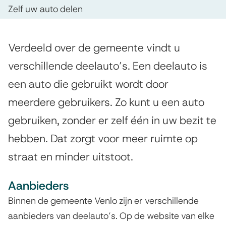
p
e
s
Zelf uw auto delen
d
l
t
e
e
a
A
Verdeeld over de gemeente vindt u
z
n
u
l
verschillende deelauto’s. Een deelauto is
e
t
g
t
een auto die gebruikt wordt door
p
e
i
o
meerdere gebruikers. Zo kunt u een auto
a
m
e
'
gebruiken, zonder er zelf één in uw bezit te
e
g
e
hebben. Dat zorgt voor meer ruimte op
s
i
n
straat en minder uitstoot.
n
a
Aanbieders
Binnen de gemeente Venlo zijn er verschillende
aanbieders van deelauto’s. Op de website van elke