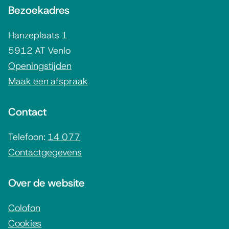
Bezoekadres
l
n
r
g
)
n
Hanzeplaats 1
)
e
5912 AT Venlo
m
Openingstijden
Maak een afspraak
e
n
Contact
e
i
Telefoon:
14 077
Contactgegevens
n
f
Over de website
o
r
Colofon
Cookies
m