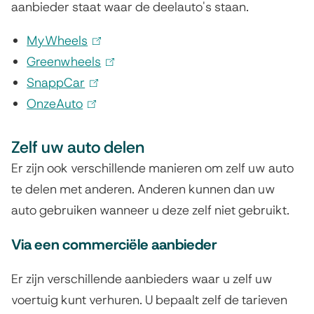
aanbieder staat waar de deelauto's staan.
MyWheels
(
Greenwheels
l
(
SnappCar
(
i
l
OnzeAuto
(
l
n
i
l
i
k
n
Zelf uw auto delen
i
n
i
k
n
k
s
i
Er zijn ook verschillende manieren om zelf uw auto
k
i
e
s
te delen met anderen. Anderen kunnen dan uw
i
s
x
e
auto gebruiken wanneer u deze zelf niet gebruikt.
s
e
t
x
Via een commerciële aanbieder
e
x
e
t
x
t
r
e
Er zijn verschillende aanbieders waar u zelf uw
t
e
n
r
voertuig kunt verhuren. U bepaalt zelf de tarieven
e
r
)
n