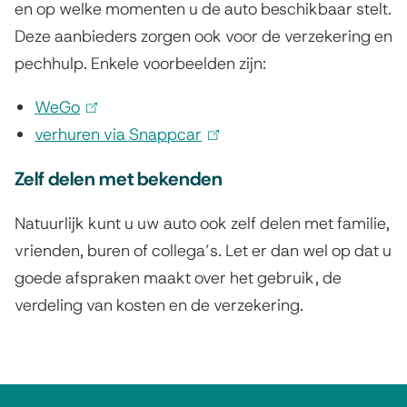
en op welke momenten u de auto beschikbaar stelt.
r
n
)
Deze aanbieders zorgen ook voor de verzekering en
n
)
pechhulp. Enkele voorbeelden zijn:
)
WeGo
(
verhuren via
l
Snappcar
(
i
l
Zelf delen met bekenden
n
i
k
n
Natuurlijk kunt u uw auto ook zelf delen met familie,
i
k
vrienden, buren of collega’s. Let er dan wel op dat u
s
i
goede afspraken maakt over het gebruik, de
e
s
verdeling van kosten en de verzekering.
x
e
t
x
e
t
A
r
e