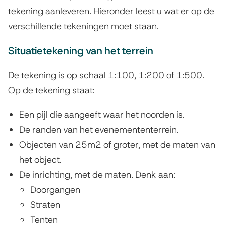
o
tekening aanleveren. Hieronder leest u wat er op de
r
verschillende tekeningen moet staan.
w
Situatietekening van het terrein
a
De tekening is op schaal 1:100, 1:200 of 1:500.
a
Op de tekening staat:
r
Een pijl die aangeeft waar het noorden is.
d
De randen van het evenemententerrein.
e
Objecten van 25m2 of groter, met de maten van
n
het object.
De inrichting, met de maten. Denk aan:
Doorgangen
Straten
Tenten