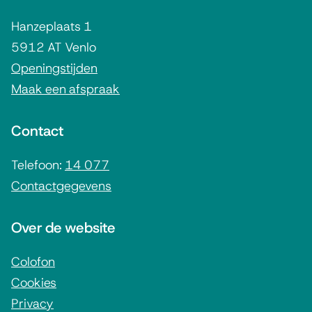
i
e
g
s
Hanzeplaats 1
r
e
e
5912 AT Venlo
n
m
x
Openingstijden
)
t
Maak een afspraak
e
e
n
r
Contact
e
n
i
Telefoon:
14 077
)
Contactgegevens
n
f
Over de website
o
r
Colofon
Cookies
m
Privacy