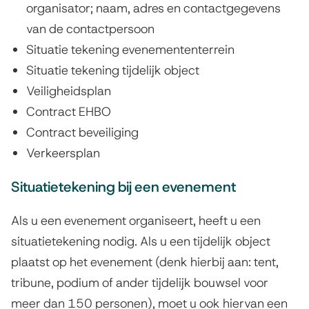
organisator; naam, adres en contactgegevens
r
van de contactpersoon
g
Situatie tekening evenemententerrein
u
Situatie tekening tijdelijk object
n
Veiligheidsplan
Contract EHBO
n
Contract beveiliging
i
Verkeersplan
n
Situatietekening bij een evenement
g
Als u een evenement organiseert, heeft u een
:
situatietekening nodig. Als u een tijdelijk object
v
plaatst op het evenement (denk hierbij aan: tent,
o
tribune, podium of ander tijdelijk bouwsel voor
meer dan 150 personen), moet u ook hiervan een