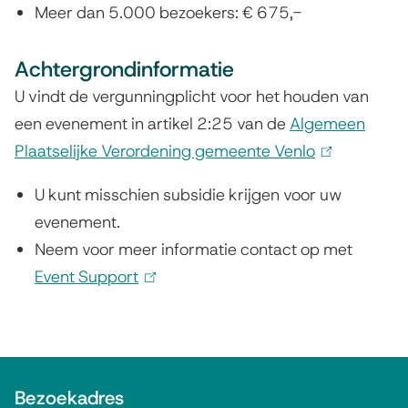
Meer dan 5.000 bezoekers: € 675,-
Achtergrondinformatie
U vindt de vergunningplicht voor het houden van
een evenement in artikel 2:25 van de
Algemeen
Plaatselijke Verordening gemeente Venlo
(
l
U kunt misschien subsidie krijgen voor uw
i
evenement.
n
Neem voor meer informatie contact op met
k
Event Support
(
i
l
s
i
e
n
A
x
k
Bezoekadres
t
l