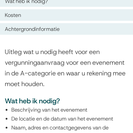
v
O
Wat heb ik nodig?
i
p
e
s
Kosten
d
n
t
Achtergrondinformatie
e
e
e
z
n
m
A
e
Uitleg wat u nodig heeft voor een
t
e
l
p
vergunningaanvraag voor een evenement
i
n
g
a
in de A-categorie en waar u rekening mee
e
e
t
g
moet houden.
m
e
i
e
Wat heb ik nodig?
n
n
e
Beschrijving van het evenement
n
a
v
De locatie en de datum van het evenement
e
Naam, adres en contactgegevens van de