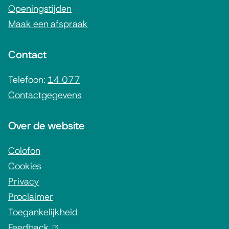
m
Openingstijden
Maak een afspraak
e
n
Contact
e
i
Telefoon:
14 077
Contactgegevens
n
f
Over de website
o
r
Colofon
Cookies
m
Privacy
a
Proclaimer
t
Toegankelijkheid
i
Feedback
(