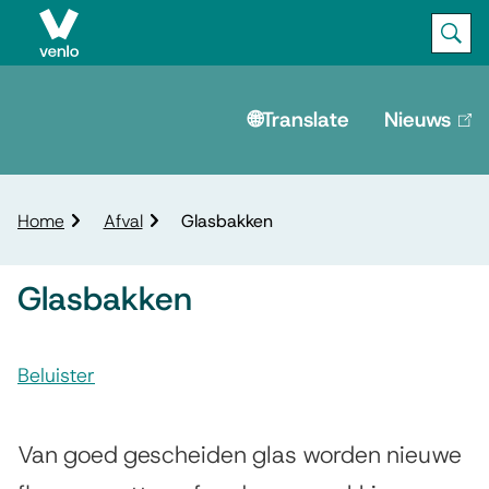
Ope
Zoek
M
e
🌐Translate
Nieuws
(lin
is
n
ext
u
K
Home
Afval
Glasbakken
r
u
Glasbakken
i
m
A
e
l
Beluister
s
p
G
s
a
d
l
Van goed gescheiden glas worden nieuwe
i