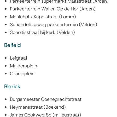
Parkeerterrein supermarkt Maasstraat (Arcen)
k
Parkeerterrein Wal en Op de Hor (Arcen)
i
Meulehof / Kapelstraat (Lomm)
s
Schandeloseweg parkeerterrein (Velden)
e
Scholtisstraat bij kerk (Velden)
x
Belfeld
t
e
Leigraaf
r
Muldersplein
n
Oranjeplein
)
Blerick
Burgemeester Coenegrachtstraat
Heymansstraat (Boekend)
James Cookweg 8c (milieustraat)