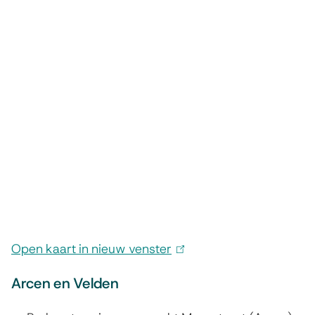
Open kaart in nieuw venster
(
l
Arcen en Velden
i
n