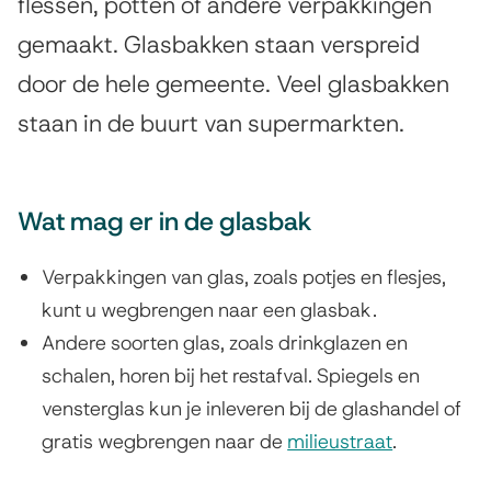
a
flessen, potten of andere verpakkingen
s
gemaakt. Glasbakken staan verspreid
s
t
door de hele gemeente. Veel glasbakken
e
b
staan in de buurt van supermarkten.
n
a
t
k
i
k
Wat mag er in de glasbak
e
e
Verpakkingen van glas, zoals potjes en flesjes,
n
kunt u wegbrengen naar een glasbak.
Andere soorten glas, zoals drinkglazen en
schalen, horen bij het restafval. Spiegels en
vensterglas kun je inleveren bij de glashandel of
gratis wegbrengen naar de
milieustraat
.