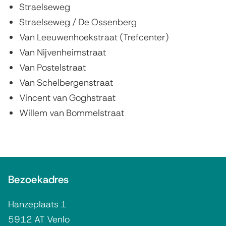
Straelseweg
Straelseweg / De Ossenberg
Van Leeuwenhoekstraat (Trefcenter)
Van Nijvenheimstraat
Van Postelstraat
Van Schelbergenstraat
Vincent van Goghstraat
Willem van Bommelstraat
A
Bezoekadres
l
g
Hanzeplaats 1
e
5912 AT Venlo