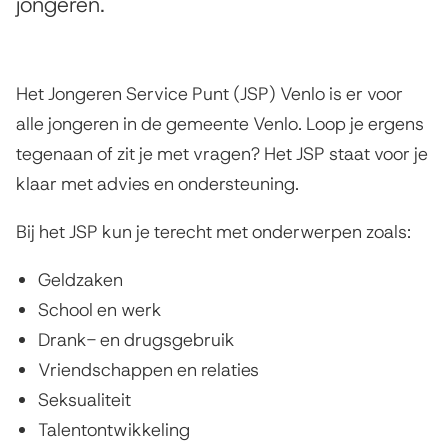
n
jongeren.
s
g
t
e
e
Het Jongeren Service Punt (JSP) Venlo is er voor
n
r
alle jongeren in de gemeente Venlo. Loop je ergens
t
tegenaan of zit je met vragen? Het JSP staat voor je
e
i
klaar met advies en ondersteuning.
n
e
Bij het JSP kun je terecht met onderwerpen zoals:
S
e
Geldzaken
School en werk
r
Drank- en drugsgebruik
v
Vriendschappen en relaties
i
Seksualiteit
c
Talentontwikkeling