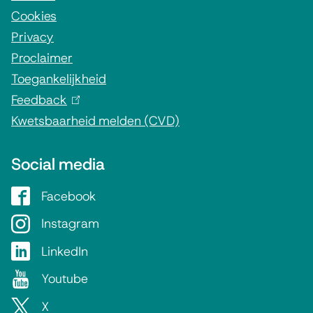
Cookies
m
Privacy
a
Proclaimer
t
Toegankelijkheid
i
Feedback
(
e
Kwetsbaarheid melden (CVD)
l
i
Social media
n
k
Facebook
G
i
e
Instagram
G
s
m
e
e
LinkedIn
G
e
m
x
e
Youtube
G
e
e
t
m
e
n
X
G
e
e