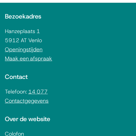
A
Bezoekadres
l
g
Hanzeplaats 1
e
5912 AT Venlo
m
Openingstijden
Maak een afspraak
e
n
Contact
e
i
Telefoon:
14 077
Contactgegevens
n
f
Over de website
o
r
Colofon