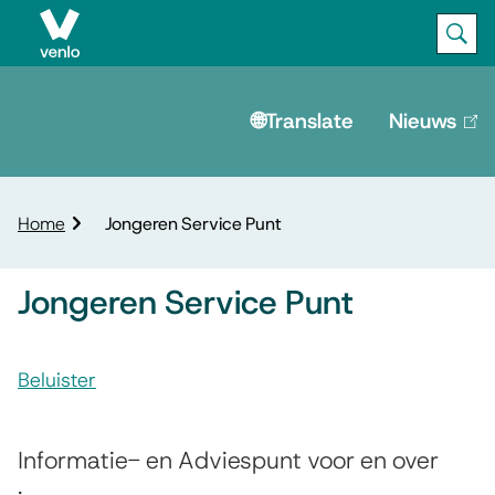
Ope
Zoek
M
e
🌐Translate
Nieuws
(lin
is
n
ext
u
K
Home
Jongeren Service Punt
r
u
Jongeren Service Punt
i
m
A
e
l
Beluister
s
p
J
s
a
d
o
Informatie- en Adviespunt voor en over
i