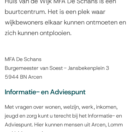
F
Huis van de Wijk MFA De Schans is een
i
A
buurtcentrum. Het is een plek waar
s
wijkbewoners elkaar kunnen ontmoeten en
D
t
zich kunnen ontplooien.
e
e
n
S
t
c
MFA De Schans
i
h
Burgemeester van Soest - Jansbekenplein 3
e
5944 BN Arcen
a
n
Informatie- en Adviespunt
s
Met vragen over wonen, welzijn, werk, inkomen,
jeugd en zorg kunt u terecht bij het Informatie- en
Adviespunt. Hier kunnen mensen uit Arcen, Lomm