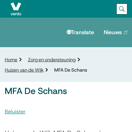
Ope
Zoek
M
e
🌐Translate
Nieuws
(lin
is
n
ext
u
K
Home
Zorg en ondersteuning
r
Huizen van de Wijk
MFA De Schans
u
i
m
MFA De Schans
e
l
A
p
Beluister
s
a
M
d
s