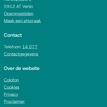
e
5912 AT Venlo
m
Openingstijden
Maak een afspraak
e
n
Contact
e
i
Telefoon:
14 077
Contactgegevens
n
f
Over de website
o
r
Colofon
Cookies
m
Privacy
a
Proclaimer
t