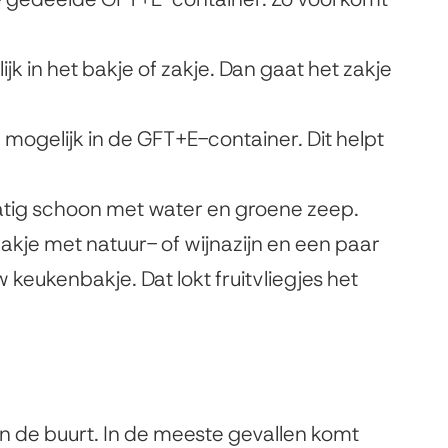
i
s
k in het bakje of zakje. Dan gaat het zakje
e
x
l mogelijk in de GFT+E-container. Dit helpt
t
e
tig schoon met water en groene zeep.
r
bakje met natuur- of wijnazijn en een paar
n
keukenbakje. Dat lokt fruitvliegjes het
)
in de buurt. In de meeste gevallen komt