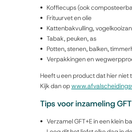
Koffiecups (ook composteerba
Frituurvet en olie
Kattenbakvulling, vogelkooiza
Tabak, peuken, as
Potten, stenen, balken, timmer
Verpakkingen en wegwerpprod
Heeft u een product dat hier niet t
Kijk dan op
www.afvalscheidingsw
Tips voor inzameling GF
Verzamel GFT+E in een klein bak
Leeg dit het liefst elke dag i