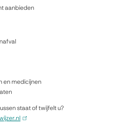
unt aanbieden
n
)
inafval
en en medicijnen
raten
ussen staat of twijfelt u?
ijzer.nl
(
l