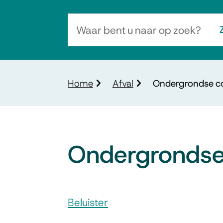
Waar
bent
u
naar
Kruimelpad
Home
Afval
Ondergrondse co
op
zoek?
Ondergrondse
Assistentie
Beluister