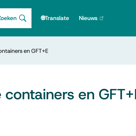
Menu
Zoeken
🌐Translate
Nieuws
(link
Open
is
extern)
ntainers en GFT+E
 containers en GFT+