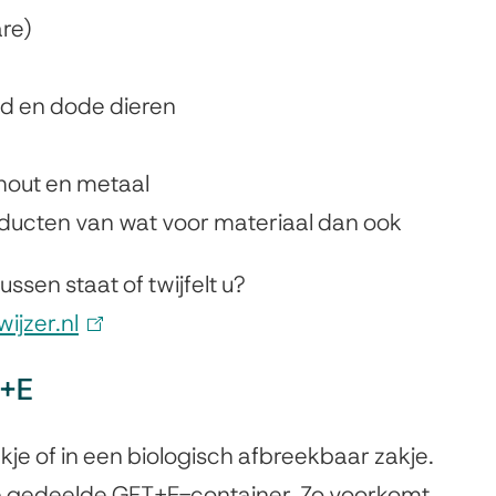
re)
nd en dode dieren
hout en metaal
ucten van wat voor materiaal dan ook
ussen staat of twijfelt u?
ijzer.nl
(
l
T+E
i
n
je of in een biologisch afbreekbaar zakje.
k
n de gedeelde GFT+E-container. Zo voorkomt