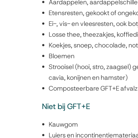
Aardappelen, aardappelschillen,
Etensresten, gekookt of ongekoo
Ei-, vis- en vleesresten, ook bo
Losse thee, theezakjes, koffied
Koekjes, snoep, chocolade, not
Bloemen
Strooisel (hooi, stro, zaagsel) 
cavia, konijnen en hamster)
Composteerbare GFT+E afvalz
Niet bij GFT+E
Kauwgom
Luiers en incontinentiemateriaa