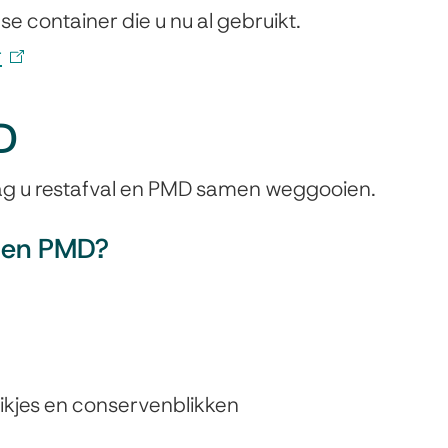
e container die u nu al gebruikt.
r
(
l
D
i
n
ag u restafval en PMD samen weggooien.
k
i
l en PMD?
s
e
x
t
ikjes en conservenblikken
e
r