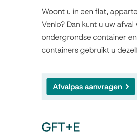
Ondergrondse
Woont u in een flat, appart
Algemeen
containers
Venlo? Dan kunt u uw afva
ondergrondse container en
en
containers gebruikt u dezel
GFT+E
Afvalpas aanvragen
GFT+E