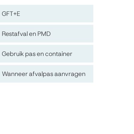
Op
GFT+E
deze
Restafval en PMD
pagina
Gebruik pas en container
Wanneer afvalpas aanvragen