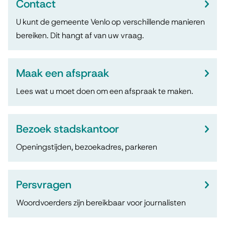
p
i
Contact
d
e
s
U kunt de gemeente Venlo op verschillende manieren
e
bereiken. Dit hangt af van uw vraag.
n
t
r
e
i
w
Maak een afspraak
n
n
e
t
Lees wat u moet doen om een afspraak te maken.
g
r
i
s
p
e
Bezoek stadskantoor
t
e
Openingstijden, bezoekadres, parkeren
n
i
j
Persvragen
d
Woordvoerders zijn bereikbaar voor journalisten
e