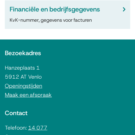
n
Financiële en bedrijfsgegevens
e
KvK-nummer, gegevens voor facturen
n
c
A
o
Bezoekadres
l
n
g
Hanzeplaats 1
e
t
5912 AT Venlo
m
Openingstijden
a
Maak een afspraak
e
c
n
t
Contact
e
g
i
Telefoon:
14 077