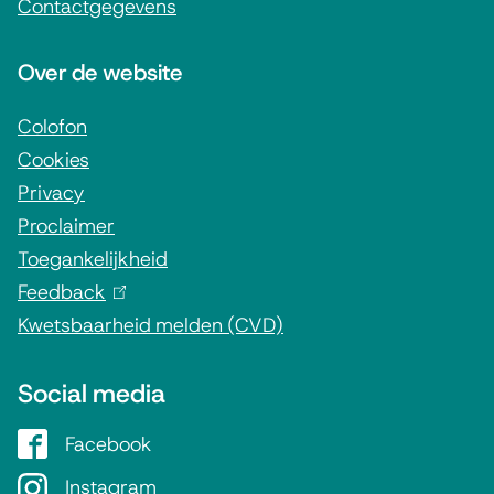
e
Contactgegevens
n
g
f
Over de website
e
o
v
r
Colofon
Cookies
m
e
Privacy
a
n
Proclaimer
t
s
Toegankelijkheid
i
Feedback
(
e
Kwetsbaarheid melden (CVD)
l
i
Social media
n
k
Facebook
G
i
e
Instagram
G
s