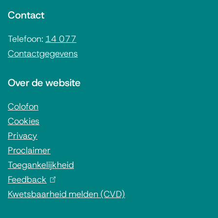
n
Contact
e
i
Telefoon:
14 077
Contactgegevens
n
f
Over de website
o
r
Colofon
Cookies
m
Privacy
a
Proclaimer
t
Toegankelijkheid
i
Feedback
(
e
Kwetsbaarheid melden (CVD)
l
i