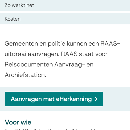
p
A
s
Zo werkt het
d
S
t
Kosten
e
e
-
z
n
u
e
A
t
Gemeenten en politie kunnen een RAAS-
i
p
l
i
uitdraai aanvragen. RAAS staat voor
t
g
a
e
Reisdocumenten Aanvraag- en
e
d
g
Archiefstation.
m
r
i
e
a
n
e
Aanvragen met eHerkenning
a
a
n
i
Voor wie