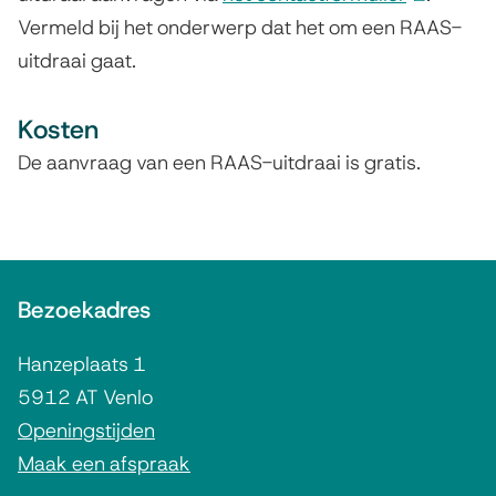
Vermeld bij het onderwerp dat het om een RAAS-
l
uitdraai gaat.
i
n
Kosten
k
i
De aanvraag van een RAAS-uitdraai is gratis.
s
e
x
A
t
Bezoekadres
l
e
g
r
Hanzeplaats 1
e
n
5912 AT Venlo
)
m
Openingstijden
Maak een afspraak
e