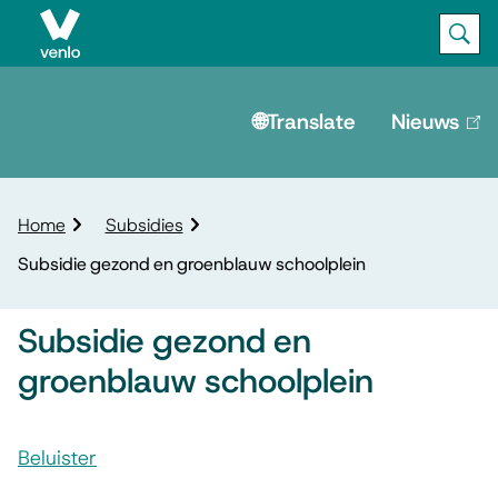
Ope
Zoek
M
e
🌐Translate
Nieuws
(lin
is
n
ext
u
K
Home
Subsidies
r
Subsidie gezond en groenblauw schoolplein
u
i
m
Subsidie gezond en
e
groenblauw schoolplein
l
p
A
a
d
Beluister
s
S