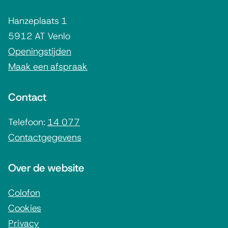
g
Hanzeplaats 1
e
5912 AT Venlo
m
Openingstijden
Maak een afspraak
e
n
Contact
e
i
Telefoon:
14 077
Contactgegevens
n
f
Over de website
o
r
Colofon
Cookies
m
Privacy