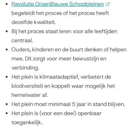
Revolutie GroenBlauwe Schoolpleinen
(
u
begeleidt het proces of het proces heeft
l
w
dezelfde kwaliteit.
i
Bij het proces staat leren voor alle leeftijden
n
s
centraal.
k
c
Ouders, kinderen en de buurt denken of helpen
i
h
mee. Dit zorgt voor meer bewustzijn en
s
verbinding.
e
o
Het plein is klimaatadaptief, verbetert de
x
o
biodiversiteit en koppelt waar mogelijk het
t
l
hemelwater af.
e
Het plein moet minimaal 5 jaar in stand blijven.
r
p
Het plein is (voor een deel) openbaar
n
l
toegankelijk.
)
e