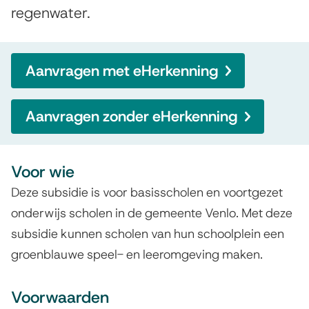
n
regenwater.
m
d
e
e
e
Aanvragen met eHerkenning
n
n
Aanvragen zonder eHerkenning
g
r
o
Voor wie
Deze subsidie is voor basisscholen en voortgezet
e
onderwijs scholen in de gemeente Venlo. Met deze
n
subsidie kunnen scholen van hun schoolplein een
b
groenblauwe speel- en leeromgeving maken.
l
Voorwaarden
a