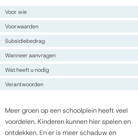
s
u
O
Voor wie
i
p
b
s
Voorwaarden
d
s
t
Subsidiebedrag
e
e
i
z
n
Wanneer aanvragen
d
e
t
i
Wat heeft u nodig
p
i
e
Verantwoorden
a
e
g
g
e
i
A
Meer groen op een schoolplein heeft veel
z
n
l
voordelen. Kinderen kunnen hier spelen en
g
a
o
ontdekken. En er is meer schaduw en
e