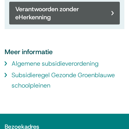
Verantwoorden zonder
eHerkenning
Meer informatie
Algemene subsidieverordening
Subsidieregel Gezonde Groenblauwe
schoolpleinen
A
Bezoekadres
l