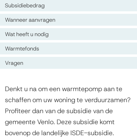
p
b
s
Subsidiebedrag
d
s
t
Wanneer aanvragen
e
e
i
z
n
Wat heeft u nodig
d
e
t
i
Warmtefonds
p
i
e
Vragen
a
e
w
g
a
i
A
Denkt u na om een warmtepomp aan te
r
n
l
schaffen om uw woning te verduurzamen?
g
a
m
Profiteer dan van de subsidie van de
e
t
gemeente Venlo. Deze subsidie komt
m
e
bovenop de landelijke ISDE-subsidie.
e