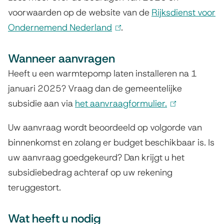
voorwaarden op de website van de
Rijksdienst voor
Ondernemend Nederland
(
.
l
Wanneer aanvragen
i
n
Heeft u een warmtepomp laten installeren na 1
k
januari 2025? Vraag dan de gemeentelijke
i
subsidie aan via
het aanvraagformulier.
(
s
l
Uw aanvraag wordt beoordeeld op volgorde van
e
i
binnenkomst en zolang er budget beschikbaar is. Is
x
n
uw aanvraag goedgekeurd? Dan krijgt u het
t
k
subsidiebedrag achteraf op uw rekening
e
i
teruggestort.
r
s
n
e
Wat heeft u nodig
)
x