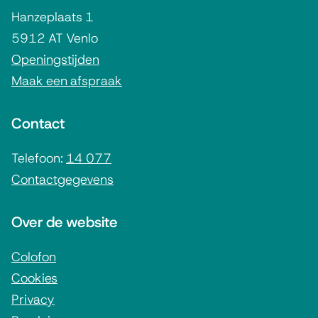
g
Hanzeplaats 1
e
5912 AT Venlo
m
Openingstijden
Maak een afspraak
e
n
Contact
e
i
Telefoon:
14 077
Contactgegevens
n
f
Over de website
o
r
Colofon
Cookies
m
Privacy
a