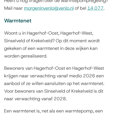
Heeft u nog vragen over de warmtepompregeling?
k
Mail naar
morgeninvenlo@venlo.nl
of bel
14 077
.
i
Warmtenet
s
e
Woont u in Hagerhof-Oost, Hagerhof-West,
x
Sinselveld of Krekelveld? Op dit moment wordt
t
gekeken of een warmtenet in deze wijken kan
e
worden gerealiseerd.
r
Bewoners van Hagerhof-Oost en Hagerhof-West
n
krijgen naar verwachting vanaf medio 2026 een
)
aanbod of ze willen aansluiten op het warmtenet.
Voor bewoners van Sinselveld of Krekelveld is dit
naar verwachting vanaf 2028.
Een warmtenet is, net als een warmtepomp, een