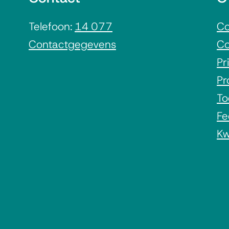
Telefoon:
14 077
Co
Contactgegevens
Co
Pr
Pr
To
Fe
Kw