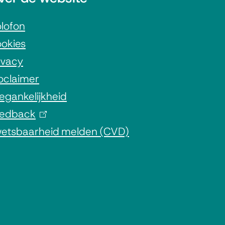
lofon
okies
ivacy
oclaimer
egankelijkheid
edback
(
etsbaarheid melden (CVD)
l
i
n
k
i
s