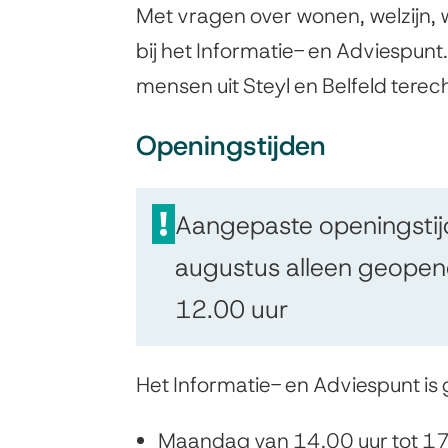
k
Met vragen over wonen, welzijn, 
i
bij het Informatie- en Adviespunt
s
mensen uit Steyl en Belfeld terec
e
Openingstijden
x
t
Aangepaste openingstijd:
e
r
augustus alleen geope
n
12.00 uur
)
Het Informatie- en Adviespunt i
Maandag van 14.00 uur tot 17