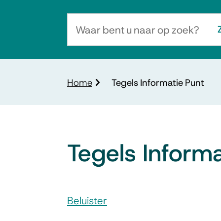
Waar
bent
u
naar
Kruimelpad
Home
Tegels Informatie Punt
op
zoek?
Tegels Informa
Assistentie
Beluister