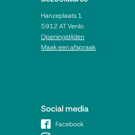
l
Hanzeplaats 1
g
5912 AT Venlo
e
Openingstijden
Maak een afspraak
m
e
n
e
Social media
i
Facebook
G
e