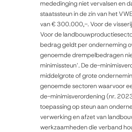
mededinging niet vervalsen en 
staatssteun in de zin van het VW
van € 300.000,-. Voor de visseri
Voor de landbouwproductiesector
bedrag geldt per onderneming ove
genoemde drempelbedragen niet 
minimissteun’. De de-minimisvero
middelgrote of grote ondernemi
genoemde sectoren waarvoor een 
de-minimisverordening (nr. 2023
toepassing op steun aan ondernem
verwerking en afzet van landbo
werkzaamheden die verband houd