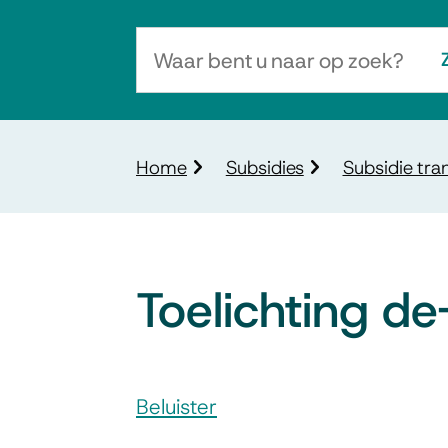
Waar
bent
u
naar
Kruimelpad
Home
Subsidies
Subsidie tr
op
zoek?
Toelichting d
Assistentie
Beluister