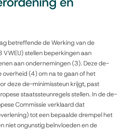
erordening en
rag betreffende de Werking van de
08 VWEU) stellen beperkingen aan
erlenen aan ondernemingen (3). Deze de-
e overheid (4) om na te gaan of het
r deze de-minimissteun krijgt, past
opese staatssteunregels stellen. In de de-
opese Commissie verklaard dat
everlening) tot een bepaalde drempel het
en niet ongunstig beïnvloeden en de