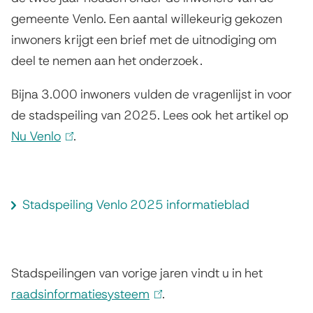
s
i
gemeente Venlo. Een aantal willekeurig gekozen
inwoners krijgt een brief met de uitnodiging om
e
s
deel te nemen aan het onderzoek.
x
e
t
x
Bijna 3.000 inwoners vulden de vragenlijst in voor
de stadspeiling van 2025. Lees ook het artikel op
e
t
Nu Venlo
(
.
r
e
l
n
r
i
)
n
n
R
Stadspeiling Venlo 2025 informatieblad
)
k
e
i
s
s
u
Stadspeilingen van vorige jaren vindt u in het
e
raadsinformatiesysteem
(
.
l
x