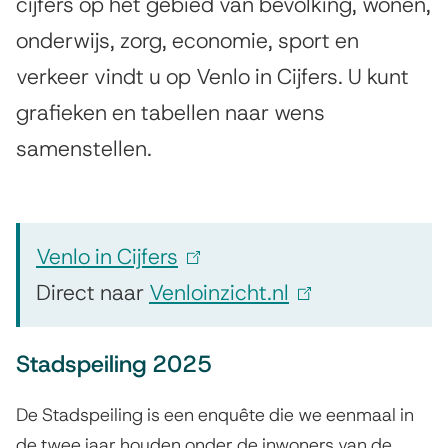
n
cijfers op het gebied van bevolking, wonen,
s
onderwijs, zorg, economie, sport en
l
t
verkeer vindt u op Venlo in Cijfers. U kunt
e
o
grafieken en tabellen naar wens
n
i
t
samenstellen.
n
i
c
e
i
Venlo in Cijfers
(
j
Direct naar
Venloinzicht.nl
l
(
f
i
l
e
Stadspeiling 2025
n
i
r
k
n
De Stadspeiling is een enquête die we eenmaal in
s
i
k
de twee jaar houden onder de inwoners van de