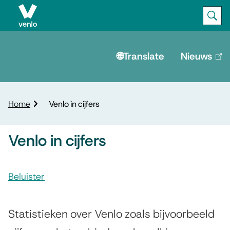
Ope
Zoek
M
e
🌐Translate
Nieuws
(lin
is
n
ext
u
K
Home
Venlo in cijfers
r
u
Venlo in cijfers
i
m
A
e
l
Beluister
s
p
V
s
a
d
e
Statistieken over Venlo zoals bijvoorbeeld
i