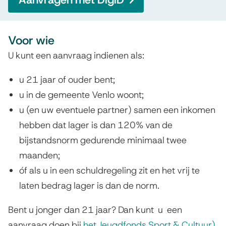
r
t
Voor wie
a
U kunt een aanvraag indienen als:
b
u 21 jaar of ouder bent;
o
u in de gemeente Venlo woont;
n
u (en uw eventuele partner) samen een inkomen
hebben dat lager is dan 120% van de
n
bijstandsnorm gedurende minimaal twee
e
maanden;
m
óf als u in een schuldregeling zit en het vrij te
e
laten bedrag lager is dan de norm.
n
Bent u jonger dan 21 jaar? Dan kunt u een
aanvraag doen bij
het Jeugdfonds Sport & Cultuur)
(