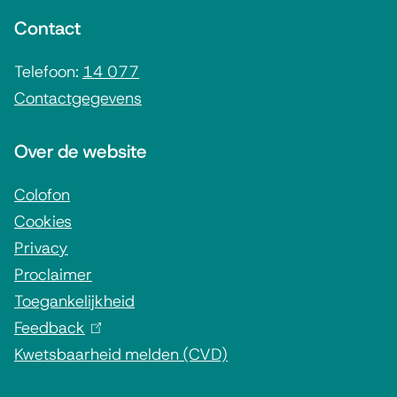
n
Contact
e
i
Telefoon:
14 077
Contactgegevens
n
f
Over de website
o
r
Colofon
Cookies
m
Privacy
a
Proclaimer
t
Toegankelijkheid
i
Feedback
(
e
Kwetsbaarheid melden (CVD)
l
i