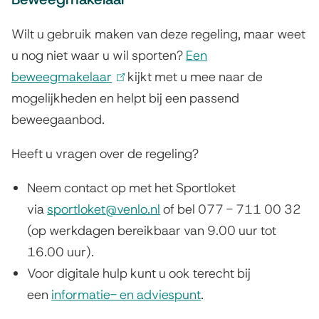
Wilt u gebruik maken van deze regeling, maar weet
u nog niet waar u wil sporten?
Een
beweegmakelaar
(
kijkt met u mee naar de
mogelijkheden en helpt bij een passend
l
beweegaanbod.
i
n
Heeft u vragen over de regeling?
k
i
Neem contact op met het Sportloket
s
via
sportloket@venlo.nl
of bel
077 - 711 00 32
e
(op werkdagen bereikbaar van 9.00 uur tot
x
16.00 uur)
.
t
Voor digitale hulp kunt u ook terecht bij
e
een
informatie- en adviespunt
.
r