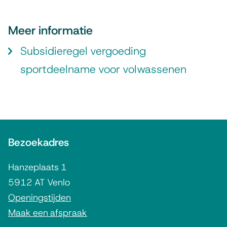
n
)
Meer informatie
Subsidieregel vergoeding
sportdeelname voor volwassenen
A
Bezoekadres
l
g
Hanzeplaats 1
e
5912 AT Venlo
m
Openingstijden
Maak een afspraak
e