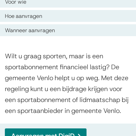
e
O
Voor wie
i
p
r
s
Hoe aanvragen
d
g
t
Wanneer aanvragen
e
e
o
z
n
e
e
A
t
Wilt u graag sporten, maar is een
d
p
l
i
sportabonnement financieel lastig? De
i
g
a
e
gemeente Venlo helpt u op weg. Met deze
e
n
g
regeling kunt u een bijdrage krijgen voor
m
g
i
een sportabonnement of lidmaatschap bij
e
s
n
e
een sportaanbieder in gemeente Venlo.
a
p
n
o
Aanvragen met DigiD