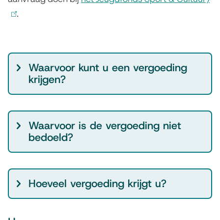
t
.
l
i
n
k
G
Waarvoor kunt u een vergoeding
i
o
krijgen?
s
e
e
d
x
o
Waarvoor is de vergoeding niet
t
m
bedoeld?
e
t
r
e
n
w
Hoeveel vergoeding krijgt u?
)
e
t