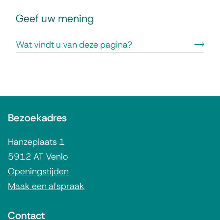
F
e
Geef uw mening
e
e
Wat vindt u van deze pagina?
d
b
a
c
A
k
Bezoekadres
l
g
Hanzeplaats 1
e
5912 AT Venlo
m
Openingstijden
Maak een afspraak
e
n
Contact