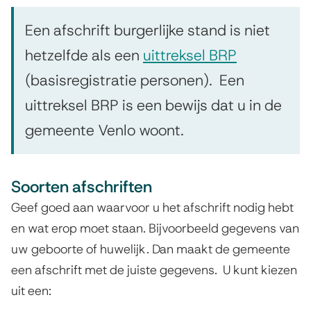
d
i
n
Een afschrift burgerlijke stand is niet
k
hetzelfde als een
uittreksel BRP
i
(basisregistratie personen). Een
s
uittreksel BRP is een bewijs dat u in de
e
x
gemeente Venlo woont.
t
e
Soorten afschriften
r
Geef goed aan waarvoor u het afschrift nodig hebt
n
en wat erop moet staan. Bijvoorbeeld gegevens van
)
uw geboorte of huwelijk. Dan maakt de gemeente
een afschrift met de juiste gegevens. U kunt kiezen
uit een: