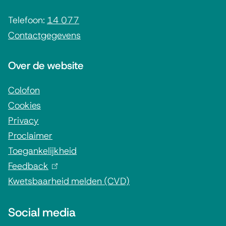
e
i
Telefoon:
14 077
Contactgegevens
n
f
Over de website
o
r
Colofon
Cookies
m
Privacy
a
Proclaimer
t
Toegankelijkheid
i
Feedback
(
e
Kwetsbaarheid melden (CVD)
l
i
Social media
n