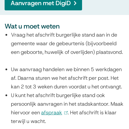
Aanvragen met DigiD
e
r
Wat u moet weten
l
Vraag het afschrift burgerlijke stand aan in de
i
gemeente waar de gebeurtenis (bijvoorbeeld
j
een geboorte, huwelijk of overlijden) plaatsvond.
k
Uw aanvraag handelen we binnen 5 werkdagen
e
af. Daarna sturen we het afschrift per post. Het
s
kan 2 tot 3 weken duren voordat u het ontvangt.
t
U kunt het afschrift burgerlijke stand ook
persoonlijk aanvragen in het stadskantoor. Maak
a
hiervoor een
afspraak
(
. Het afschrift is klaar
n
terwijl u wacht.
l