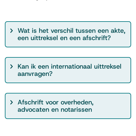
M
Wat is het verschil tussen een akte,
e
een uittreksel en een afschrift?
e
r
i
Kan ik een internationaal uittreksel
n
aanvragen?
f
o
r
Afschrift voor overheden,
m
advocaten en notarissen
a
t
i