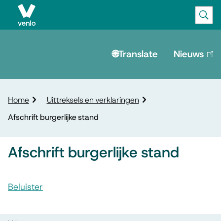
Ope
Zoek
M
e
🌐Translate
Nieuws
(lin
is
n
ext
u
K
Home
Uittreksels en verklaringen
r
Afschrift burgerlijke stand
u
i
m
Afschrift burgerlijke stand
e
l
A
p
Beluister
s
a
A
d
s