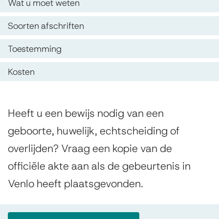
f
O
Wat u moet weten
i
p
s
s
Soorten afschriften
d
c
t
Toestemming
e
e
h
z
n
Kosten
r
e
t
i
p
i
A
Heeft u een bewijs nodig van een
f
a
e
l
geboorte, huwelijk, echtscheiding of
t
g
g
overlijden? Vraag een kopie van de
b
i
e
officiële akte aan als de gebeurtenis in
m
u
n
Venlo heeft plaatsgevonden.
e
a
r
e
g
n