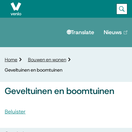
Ope
Zoek
M
e
🌐Translate
Nieuws
(lin
is
n
ext
u
K
Home
Bouwen en wonen
r
Geveltuinen en boomtuinen
u
i
m
Geveltuinen en boomtuinen
e
l
A
p
Beluister
s
a
G
d
s