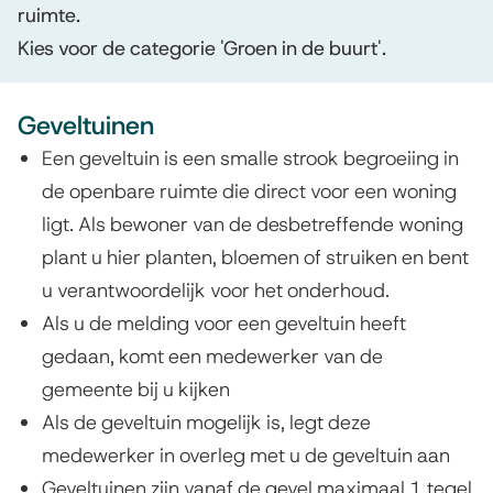
ruimte.
b
Kies voor de categorie 'Groen in de buurt'.
o
o
Geveltuinen
m
Een geveltuin is een smalle strook begroeiing in
t
de openbare ruimte die direct voor een woning
ligt. Als bewoner van de desbetreffende woning
u
plant u hier planten, bloemen of struiken en bent
i
u verantwoordelijk voor het onderhoud.
n
Als u de melding voor een geveltuin heeft
gedaan, komt een medewerker van de
e
gemeente bij u kijken
n
Als de geveltuin mogelijk is, legt deze
medewerker in overleg met u de geveltuin aan
Geveltuinen zijn vanaf de gevel maximaal 1 tegel