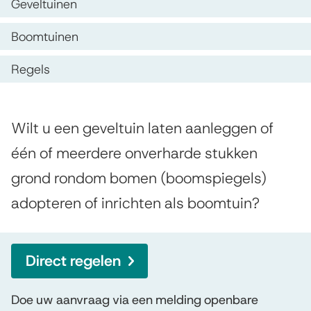
e
O
Geveltuinen
i
p
v
s
Boomtuinen
d
e
t
Regels
e
e
l
z
n
t
e
A
t
Wilt u een geveltuin laten aanleggen of
u
p
l
i
één of meerdere onverharde stukken
i
g
a
e
grond rondom bomen (boomspiegels)
e
n
g
adopteren of inrichten als boomtuin?
m
e
i
e
n
n
e
Direct regelen
a
e
n
n
Doe uw aanvraag via een melding openbare