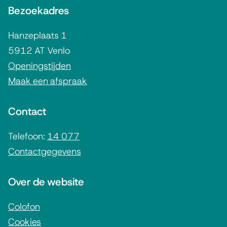
Bezoekadres
l
g
Hanzeplaats 1
e
5912 AT Venlo
m
Openingstijden
Maak een afspraak
e
n
Contact
e
i
Telefoon:
14 077
Contactgegevens
n
f
Over de website
o
r
Colofon
Cookies