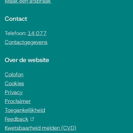
Maak een afspraak
e
n
Contact
e
i
Telefoon:
14 077
Contactgegevens
n
f
Over de website
o
r
Colofon
Cookies
m
Privacy
a
Proclaimer
t
Toegankelijkheid
i
Feedback
(
e
Kwetsbaarheid melden (CVD)
l