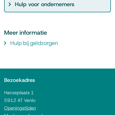
Hulp voor ondernemers
e
r
l
e
Meer informatie
n
Hulp bij geldzorgen
i
n
g
A
Bezoekadres
l
g
Hanzeplaats 1
e
5912 AT Venlo
m
Openingstijden