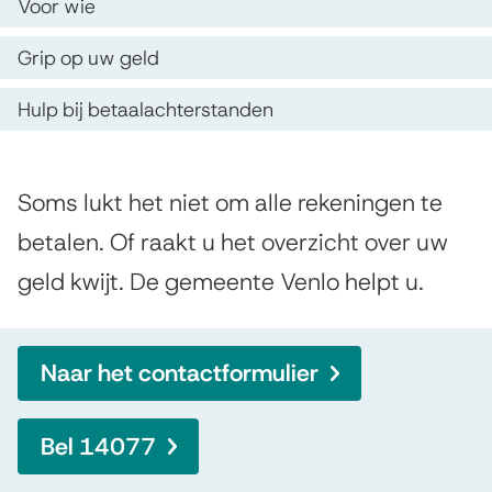
u
O
Voor wie
i
p
l
s
Grip op uw geld
d
p
t
Hulp bij betaalachterstanden
e
e
b
z
n
i
e
A
t
Soms lukt het niet om alle rekeningen te
j
p
l
i
betalen. Of raakt u het overzicht over uw
s
g
a
e
geld kwijt. De gemeente Venlo helpt u.
e
c
g
m
h
i
e
Naar het contactformulier
u
n
e
a
l
n
Bel 14077
d