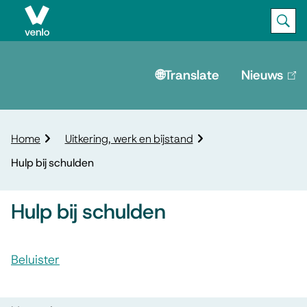
Ope
Zoek
M
e
🌐Translate
Nieuws
(lin
is
n
ext
u
K
Home
Uitkering, werk en bijstand
r
Hulp bij schulden
u
i
m
Hulp bij schulden
e
l
A
p
Beluister
s
a
H
d
s