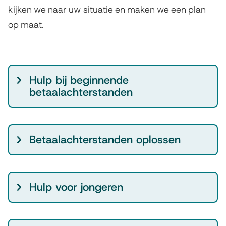
u
kijken we naar uw situatie en maken we een plan
l
op maat.
p
S
Hulp bij beginnende
c
betaalachterstanden
h
u
l
Betaalachterstanden oplossen
d
h
u
Hulp voor jongeren
l
p
v