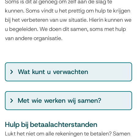
Soms is dit al genoeg om zelf aan de slag te
kunnen. Soms vindt u het prettig om hulp te krijgen
bij het verbeteren van uw situatie. Hierin kunnen we
u begeleiden. We doen dit samen, soms met hulp
van andere organisatie.
S
Wat kunt u verwachten
o
o
r
Met wie werken wij samen?
t
e
n
Hulp bij betaalachterstanden
h
Lukt het niet om alle rekeningen te betalen? Samen