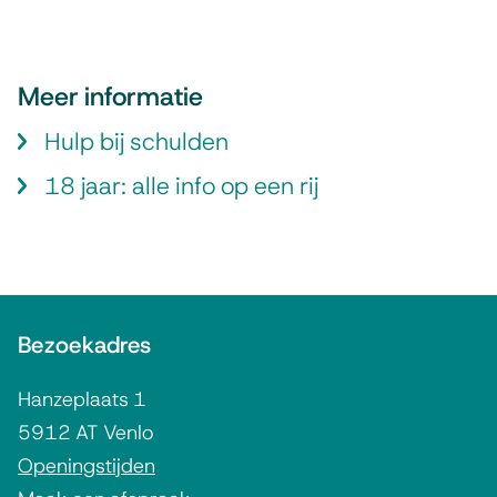
l
e
n
Meer informatie
i
Hulp bij schulden
n
g
18 jaar: alle info op een rij
A
Bezoekadres
l
g
Hanzeplaats 1
e
5912 AT Venlo
m
Openingstijden