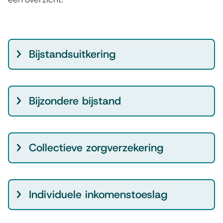
G
Bijstandsuitkering
e
l
d
Bijzondere bijstand
r
e
g
Collectieve zorgverzekering
e
l
i
Individuele inkomenstoeslag
n
g