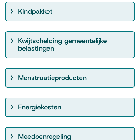
e
n
Kindpakket
Kwijtschelding gemeentelijke
belastingen
Menstruatieproducten
Energiekosten
Meedoenregeling