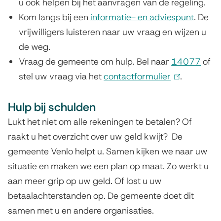
u ook helpen bij het aanvragen van de regeling.
n
Kom langs bij een
informatie- en adviespunt
k
. De
vrijwilligers luisteren naar uw vraag en wijzen u
i
de weg.
s
Vraag de gemeente om hulp. Bel naar
e
14077
of
stel uw vraag via het
contactformulier
x
(
.
t
l
Hulp bij schulden
e
i
r
n
Lukt het niet om alle rekeningen te betalen? Of
n
k
raakt u het overzicht over uw geld kwijt? De
)
i
gemeente Venlo helpt u. Samen kijken we naar uw
s
situatie en maken we een plan op maat. Zo werkt u
e
aan meer grip op uw geld. Of lost u uw
x
betaalachterstanden op. De gemeente doet dit
t
samen met u en andere organisaties.