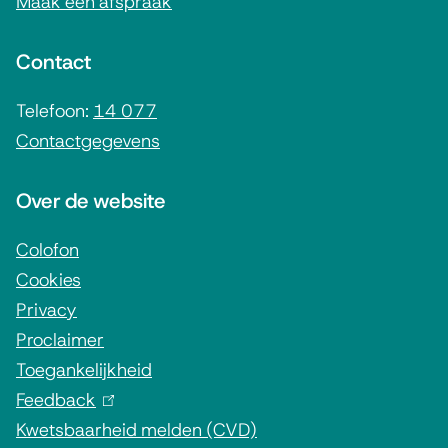
Maak een afspraak
e
n
Contact
e
i
Telefoon:
14 077
Contactgegevens
n
f
Over de website
o
r
Colofon
Cookies
m
Privacy
a
Proclaimer
t
Toegankelijkheid
i
Feedback
(
e
Kwetsbaarheid melden (CVD)
l