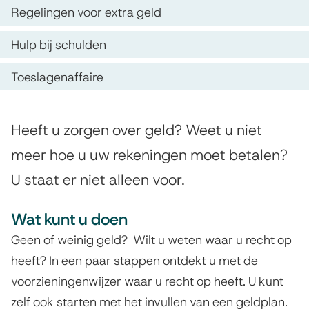
p
l
s
Regelingen voor extra geld
d
p
t
Hulp bij schulden
e
e
b
z
n
Toeslagenaffaire
i
e
t
j
p
i
A
Heeft u zorgen over geld? Weet u niet
g
a
l
e
meer hoe u uw rekeningen moet betalen?
e
g
g
U staat er niet alleen voor.
e
l
i
m
d
n
Wat kunt u doen
e
a
Geen of weinig geld? Wilt u weten waar u recht op
z
e
heeft? In een paar stappen ontdekt u met de
o
n
voorzieningenwijzer waar u recht op heeft. U kunt
r
zelf ook starten met het invullen van een geldplan.