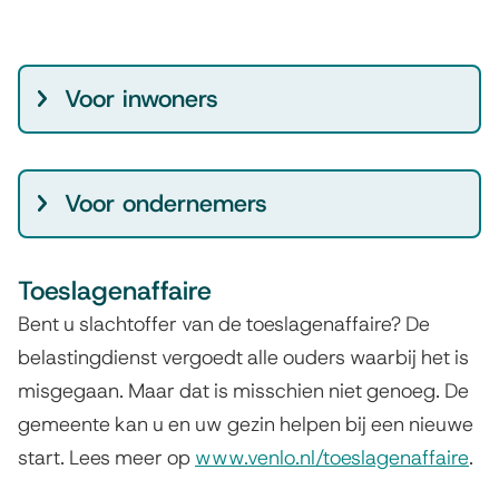
e
r
n
S
Voor inwoners
)
c
h
u
Voor ondernemers
l
d
h
Toeslagenaffaire
u
Bent u slachtoffer van de toeslagenaffaire? De
l
belastingdienst vergoedt alle ouders waarbij het is
p
misgegaan. Maar dat is misschien niet genoeg. De
v
gemeente kan u en uw gezin helpen bij een nieuwe
e
start. Lees meer op
www.venlo.nl/toeslagenaffaire
.
r