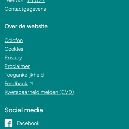
i
Telefoon:
14 077
)
Contactgegevens
n
f
Over de website
o
r
Colofon
Cookies
m
Privacy
a
Proclaimer
t
Toegankelijkheid
i
Feedback
(
e
Kwetsbaarheid melden (CVD)
l
i
Social media
n
k
Facebook
G
i