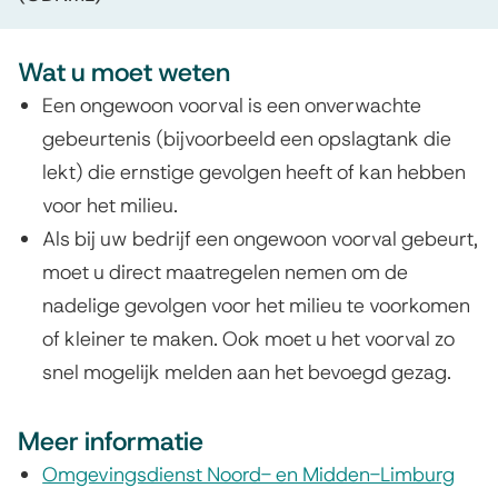
o
n
Wat u moet weten
v
Een ongewoon voorval is een onverwachte
gebeurtenis (bijvoorbeeld een opslagtank die
o
lekt) die ernstige gevolgen heeft of kan hebben
o
voor het milieu.
r
Als bij uw bedrijf een ongewoon voorval gebeurt,
moet u direct maatregelen nemen om de
v
nadelige gevolgen voor het milieu te voorkomen
a
of kleiner te maken. Ook moet u het voorval zo
l
snel mogelijk melden aan het bevoegd gezag.
m
Meer informatie
i
Omgevingsdienst Noord- en Midden-Limburg
l