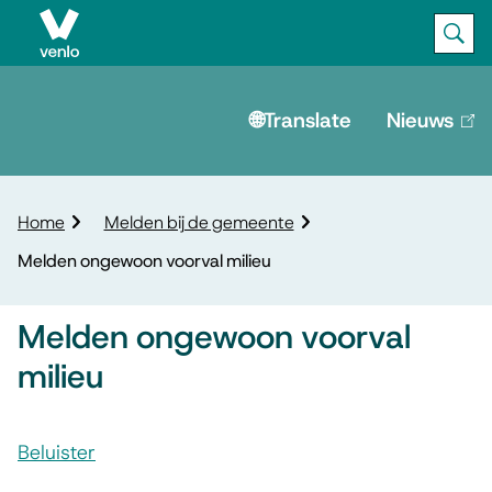
Ope
Zoek
M
e
🌐Translate
Nieuws
(lin
is
n
ext
u
K
Home
Melden bij de gemeente
r
Melden ongewoon voorval milieu
u
i
m
Melden ongewoon voorval
e
milieu
l
p
A
a
d
Beluister
s
M