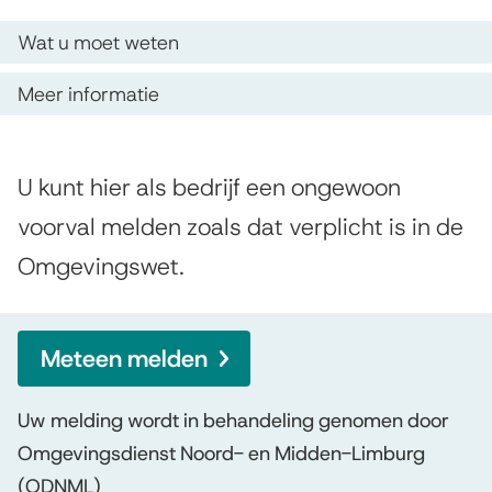
s
e
O
Wat u moet weten
i
p
l
s
Meer informatie
d
d
t
e
e
e
A
U kunt hier als bedrijf een ongewoon
z
n
n
l
voorval melden zoals dat verplicht is in de
e
t
o
g
p
Omgevingswet.
i
e
n
a
e
m
g
g
e
Meteen melden
e
e
i
n
w
n
Uw melding wordt in behandeling genomen door
Omgevingsdienst Noord- en Midden-Limburg
a
o
(ODNML)