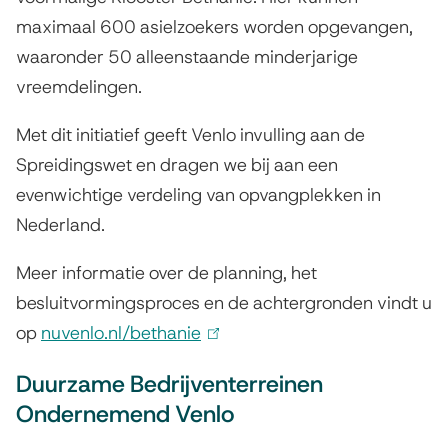
g
maximaal 600 asielzoekers worden opgevangen,
waaronder 50 alleenstaande minderjarige
r
vreemdelingen.
a
Met dit initiatief geeft Venlo invulling aan de
m
Spreidingswet en dragen we bij aan een
m
evenwichtige verdeling van opvangplekken in
a
Nederland.
'
Meer informatie over de planning, het
s
besluitvormingsproces en de achtergronden vindt u
op
nuvenlo.nl/bethanie
(
l
Duurzame Bedrijventerreinen
i
Ondernemend Venlo
n