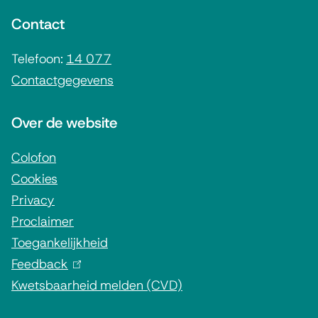
n
e
n
Contact
)
r
e
n
i
Telefoon:
14 077
)
Contactgegevens
n
f
Over de website
o
r
Colofon
Cookies
m
Privacy
a
Proclaimer
t
Toegankelijkheid
i
Feedback
(
e
Kwetsbaarheid melden (CVD)
l
i