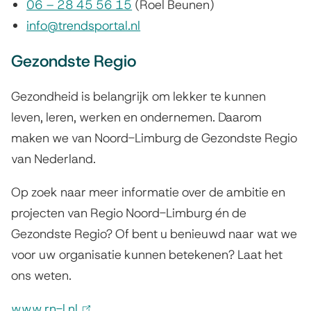
06 – 28 45 56 15
(Roel Beunen)
l
r
info@trendsportal.nl
i
n
n
)
Gezondste Regio
k
i
Gezondheid is belangrijk om lekker te kunnen
s
leven, leren, werken en ondernemen. Daarom
e
maken we van Noord-Limburg de Gezondste Regio
x
van Nederland.
t
Op zoek naar meer informatie over de ambitie en
e
projecten van Regio Noord-Limburg én de
r
Gezondste Regio? Of bent u benieuwd naar wat we
n
voor uw organisatie kunnen betekenen? Laat het
)
ons weten.
www.rn-l.nl
(