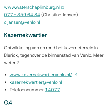
www.waterschaplimburg.nl
(
077 - 359 64 84
(Christine Jansen)
l
c.jansen@venlo.nl
i
n
Kazernekwartier
k
i
Ontwikkeling van en rond het kazerneterrein in
s
Blerick, tegenover de binnenstad van Venlo. Meer
e
weten?
x
www.kazernekwartiervenlo.nl/
t
(
kazernekwartier@venlo.nl
e
l
Telefoonnummer
14077
r
i
n
n
Q4
)
k