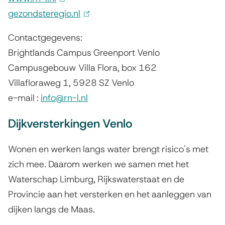
gezondsteregio.nl
l
(
i
l
Contactgegevens:
n
i
Brightlands Campus Greenport Venlo
k
n
Campusgebouw Villa Flora, box 162
i
k
Villafloraweg 1, 5928 SZ Venlo
s
i
e-mail :
info@rn-l.nl
e
s
x
e
Dijkversterkingen Venlo
t
x
Wonen en werken langs water brengt risico's met
e
t
zich mee. Daarom werken we samen met het
r
e
Waterschap Limburg, Rijkswaterstaat en de
n
r
Provincie aan het versterken en het aanleggen van
)
n
dijken langs de Maas.
)