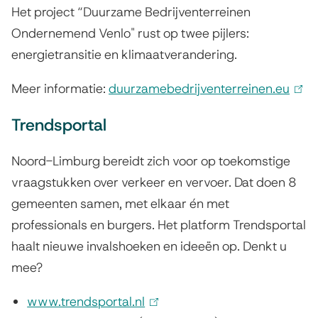
k
Het project “Duurzame Bedrijventerreinen
i
Ondernemend Venlo" rust op twee pijlers:
s
energietransitie en klimaatverandering.
e
Meer informatie:
duurzamebedrijventerreinen.eu
x
(
t
l
Trendsportal
e
i
r
n
Noord-Limburg bereidt zich voor op toekomstige
n
k
vraagstukken over verkeer en vervoer. Dat doen 8
)
i
gemeenten samen, met elkaar én met
s
professionals en burgers. Het platform Trendsportal
e
haalt nieuwe invalshoeken en ideeën op. Denkt u
x
mee?
t
www.trendsportal.nl
(
e