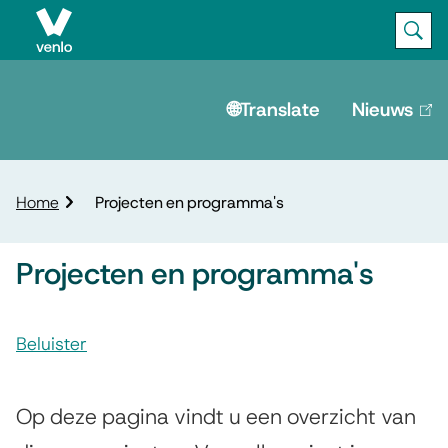
Ope
Zoek
M
e
🌐Translate
Nieuws
(lin
is
n
ext
u
K
Home
Projecten en programma's
r
u
Projecten en programma's
i
m
A
e
l
Beluister
s
p
P
s
a
d
r
Op deze pagina vindt u een overzicht van
i