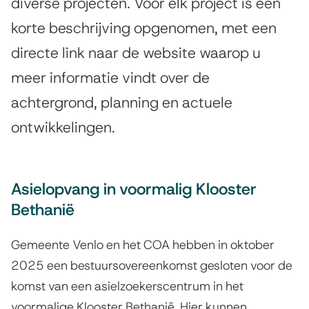
o
diverse projecten. Voor elk project is een
s
korte beschrijving opgenomen, met een
j
t
directe link naar de website waarop u
e
e
meer informatie vindt over de
n
c
t
achtergrond, planning en actuele
t
i
ontwikkelingen.
e
e
n
Asielopvang in voormalig Klooster
e
Bethanië
n
p
Gemeente Venlo en het COA hebben in oktober
2025 een bestuursovereenkomst gesloten voor de
r
komst van een asielzoekerscentrum in het
o
voormalige Klooster Bethanië. Hier kunnen