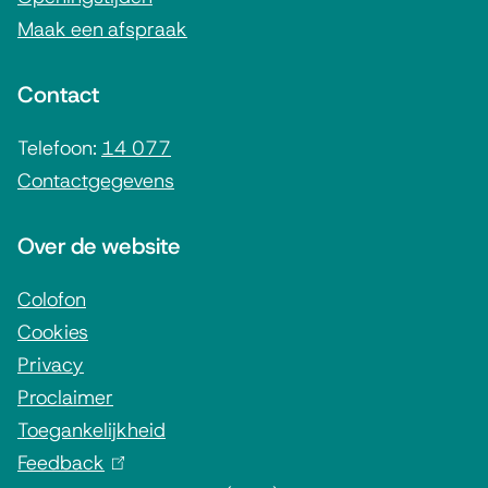
m
Maak een afspraak
e
n
Contact
e
i
Telefoon:
14 077
Contactgegevens
n
f
Over de website
o
r
Colofon
Cookies
m
Privacy
a
Proclaimer
t
Toegankelijkheid
i
Feedback
(