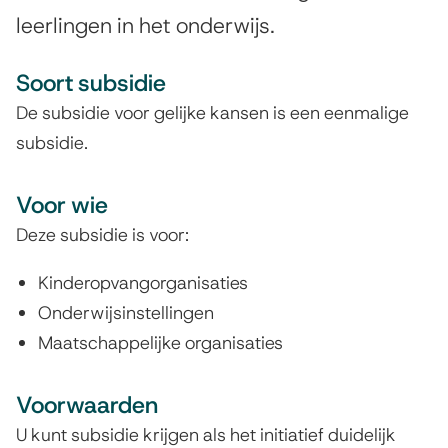
e
leerlingen in het onderwijs.
e
e
k
Soort subsidie
n
a
De subsidie voor gelijke kansen is een eenmalige
n
subsidie.
s
Voor wie
e
Deze subsidie is voor:
n
Kinderopvangorganisaties
Onderwijsinstellingen
Maatschappelijke organisaties
Voorwaarden
U kunt subsidie krijgen als het initiatief duidelijk