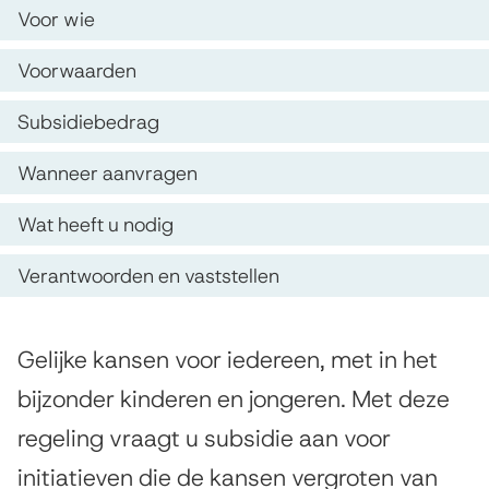
p
b
s
Voor wie
d
s
t
Voorwaarden
e
e
i
z
n
Subsidiebedrag
d
e
t
i
Wanneer aanvragen
p
i
e
Wat heeft u nodig
a
e
g
g
Verantwoorden en vaststellen
e
i
l
n
A
Gelijke kansen voor iedereen, met in het
a
i
l
bijzonder kinderen en jongeren. Met deze
g
j
regeling vraagt u subsidie aan voor
e
k
initiatieven die de kansen vergroten van
m