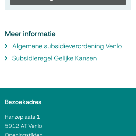
Meer informatie
Algemene subsidieverordening Venlo
Subsidieregel Gelijke Kansen
A
Bezoekadres
l
g
Hanzeplaats 1
e
5912 AT Venlo
Openingstijden