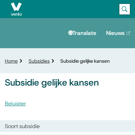
Ope
Zoek
M
e
🌐Translate
Nieuws
(lin
is
n
ext
u
K
Home
Subsidies
Subsidie gelijke kansen
r
u
Subsidie gelijke kansen
i
m
A
e
l
Beluister
s
p
S
s
a
d
u
O
Soort subsidie
i