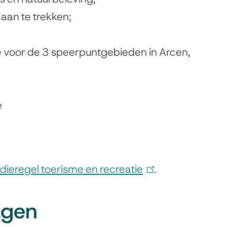
 aan te trekken;
gie voor de 3 speerpuntgebieden in Arcen,
e
dieregel toerisme en recreatie
(
.
l
agen
i
n