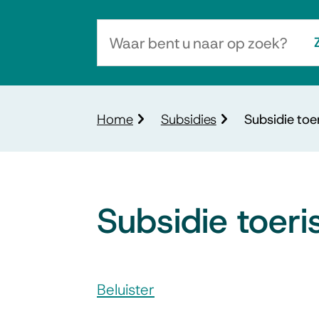
Waar
bent
u
naar
Kruimelpad
Home
Subsidies
Subsidie toe
op
zoek?
Subsidie toeri
Assistentie
Beluister