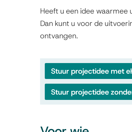
Subsidie
Heeft u een idee waarmee u
Algemeen
toerisme
Dan kunt u voor de uitvoeri
ontvangen.
en
recreatie
Stuur projectidee met 
Stuur projectidee zond
Voor wie