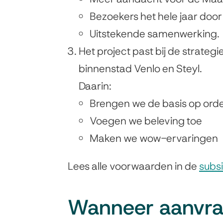
i
Bezoekers het hele jaar door
s
Uitstekende samenwerking.
e
Het project past bij de strate
x
binnenstad Venlo en Steyl.
t
Daarin:
e
Brengen we de basis op ord
r
Voegen we beleving toe
n
Maken we wow-ervaringen
)
Lees alle voorwaarden in de
subsi
Wanneer aanvr