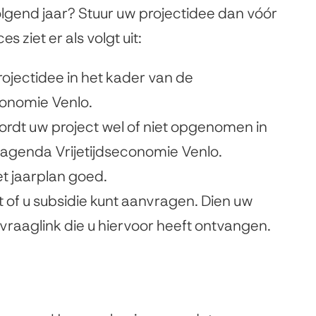
olgend jaar? Stuur uw projectidee dan vóór
k
s ziet er als volgt uit:
i
s
jectidee in het kader van de
e
conomie Venlo.
x
ordt uw project wel of niet opgenomen in
t
sagenda Vrijetijdseconomie Venlo.
e
et jaarplan goed.
r
t of u subsidie kunt aanvragen. Dien uw
n
vraaglink die u hiervoor heeft ontvangen.
)