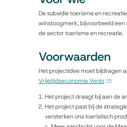
De subsidie toerisme en recreati
winstoogmerk, bijvoorbeeld een sti
de sector toerisme en recreatie.
Voorwaarden
Het projectidee moet bijdragen 
Vrijetijdseconomie Venlo
(
:
l
Het project draagt bij aan de a
i
Het project past bij de strate
n
versterken ons toeristisch pro
k
Meer aandacht voor de Maas