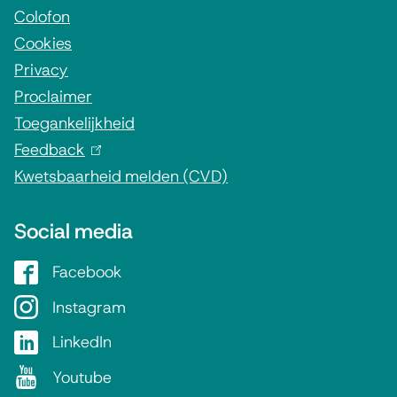
r
Colofon
Cookies
m
Privacy
a
Proclaimer
t
Toegankelijkheid
i
Feedback
(
e
Kwetsbaarheid melden (CVD)
l
i
Social media
n
k
Facebook
G
i
e
Instagram
G
s
m
e
e
LinkedIn
G
e
m
x
e
Youtube
G
e
e
t
m