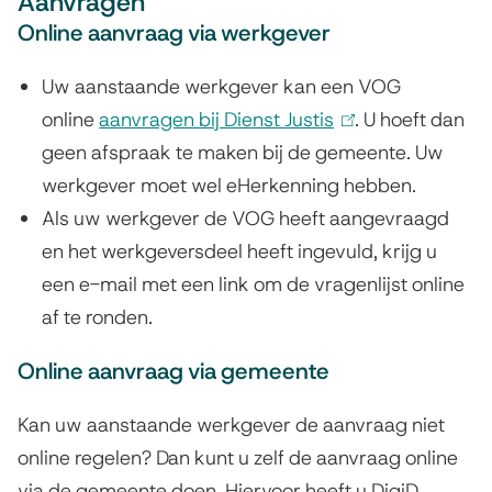
Aanvragen
r
Online aanvraag via werkgever
e
Uw aanstaande werkgever kan een VOG
n
online
aanvragen bij Dienst Justis
(
. U hoeft dan
t
geen afspraak te maken bij de gemeente. Uw
l
werkgever moet wel eHerkenning hebben.
i
h
Als uw werkgever de VOG heeft aangevraagd
n
e
en het werkgeversdeel heeft ingevuld, krijg u
k
t
een e-mail met een link om de vragenlijst online
i
af te ronden.
s
g
e
e
Online aanvraag via gemeente
x
d
t
Kan uw aanstaande werkgever de aanvraag niet
r
e
online regelen? Dan kunt u zelf de aanvraag online
r
via de gemeente doen. Hiervoor heeft u DigiD