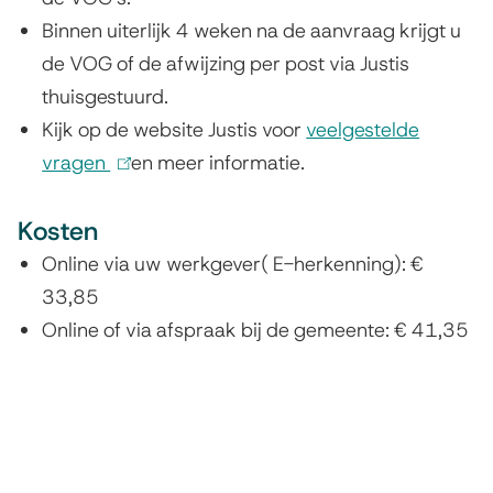
r
Binnen uiterlijk 4 weken na de aanvraag krijgt u
n
de VOG of de afwijzing per post via Justis
)
thuisgestuurd.
Kijk op de website Justis voor
veelgestelde
vragen
(
en meer informatie.
l
Kosten
i
n
Online via uw werkgever( E-herkenning): €
k
33,85
i
Online of via afspraak bij de gemeente: € 41,35
s
e
x
t
e