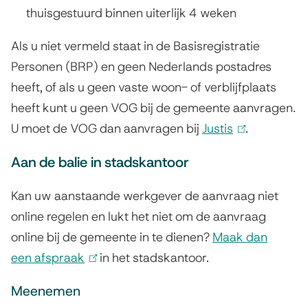
thuisgestuurd binnen uiterlijk 4 weken
x
t
Als u niet vermeld staat in de Basisregistratie
e
Personen (BRP) en geen Nederlands postadres
r
heeft, of als u geen vaste woon- of verblijfplaats
n
heeft kunt u geen VOG bij de gemeente aanvragen.
)
U moet de VOG dan aanvragen bij
Justis
(
.
l
Aan de balie in stadskantoor
i
n
Kan uw aanstaande werkgever de aanvraag niet
k
online regelen en lukt het niet om de aanvraag
i
online bij de gemeente in te dienen?
Maak dan
s
een afspraak
(
in het stadskantoor.
e
l
Meenemen
x
i