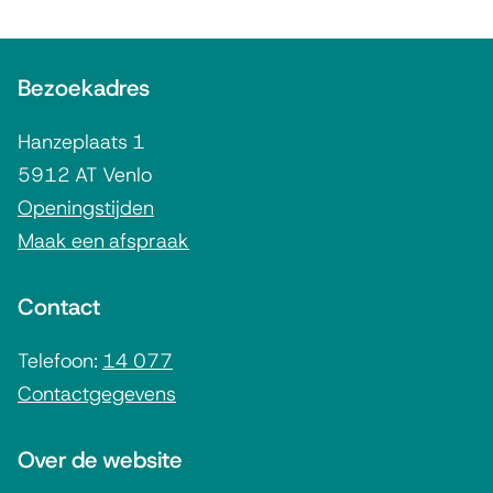
r
A
n
Bezoekadres
l
)
g
Hanzeplaats 1
e
5912 AT Venlo
m
Openingstijden
Maak een afspraak
e
n
Contact
e
i
Telefoon:
14 077
Contactgegevens
n
f
Over de website
o