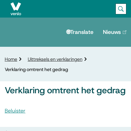
Ope
Zoek
M
e
🌐Translate
Nieuws
(lin
is
n
ext
u
K
Home
Uittreksels en verklaringen
r
Verklaring omtrent het gedrag
u
i
m
Verklaring omtrent het gedrag
e
l
A
p
Beluister
s
a
V
d
s