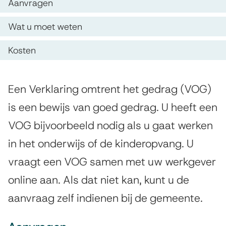
e
O
Aanvragen
i
p
r
s
Wat u moet weten
d
k
t
Kosten
e
e
l
z
n
a
A
e
Een Verklaring omtrent het gedrag (VOG)
t
r
l
p
is een bewijs van goed gedrag. U heeft een
i
i
g
a
VOG bijvoorbeeld nodig als u gaat werken
e
e
n
g
in het onderwijs of de kinderopvang. U
m
g
i
vraagt een VOG samen met uw werkgever
e
o
n
e
online aan. Als dat niet kan, kunt u de
n
a
m
aanvraag zelf indienen bij de gemeente.
t