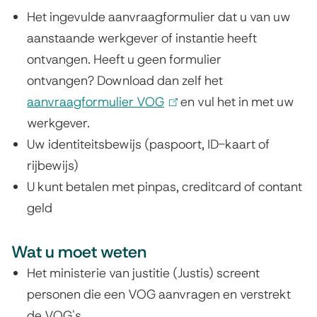
t
n
Het ingevulde aanvraagformulier dat u van uw
e
k
aanstaande werkgever of instantie heeft
r
i
ontvangen. Heeft u geen formulier
n
s
ontvangen? Download dan zelf het
)
e
aanvraagformulier VOG
(
en vul het in met uw
x
werkgever.
l
t
Uw identiteitsbewijs (paspoort, ID-kaart of
i
e
rijbewijs)
n
r
U kunt betalen met pinpas, creditcard of contant
k
n
geld
i
)
s
Wat u moet weten
e
x
Het ministerie van justitie (Justis) screent
t
personen die een VOG aanvragen en verstrekt
e
de VOG's.