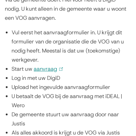
a
n
nodig. U kunt alleen in de gemeente waar u woont
g
)
een VOG aanvragen.
Vul eerst het aanvraagformulier in. U krijgt dit
formulier van de organisatie die de VOG van u
nodig heeft. Meestal is dat uw (toekomstige)
werkgever.
Start uw
aanvraag
(
Log in met uw DigiD
l
Upload het ingevulde aanvraagformulier
i
U betaalt de VOG bij de aanvraag met iDEAL |
n
Wero
k
De gemeente stuurt uw aanvraag door naar
i
Justis
s
Als alles akkoord is krijgt u de VOG via Justis
e