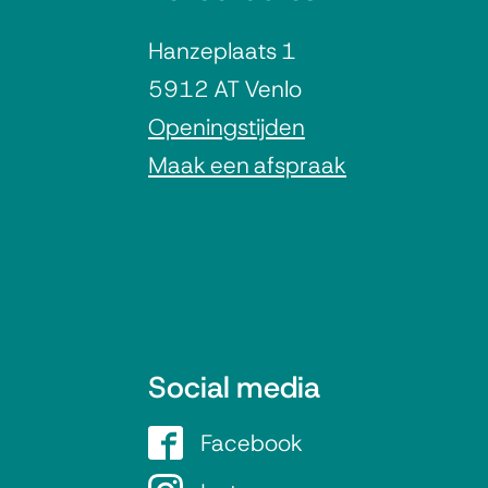
l
Hanzeplaats 1
g
5912 AT Venlo
e
Openingstijden
Maak een afspraak
m
e
n
e
Social media
i
Facebook
G
e