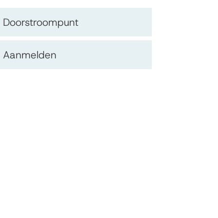
Op
Doorstroompunt
deze
Aanmelden
pagina