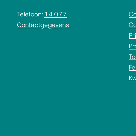
Telefoon:
14 077
Co
Contactgegevens
Co
Pr
Pr
To
Fe
Kw