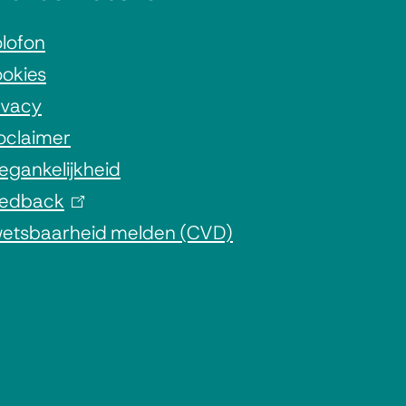
lofon
okies
ivacy
oclaimer
egankelijkheid
edback
(
etsbaarheid melden (CVD)
l
i
n
k
i
s