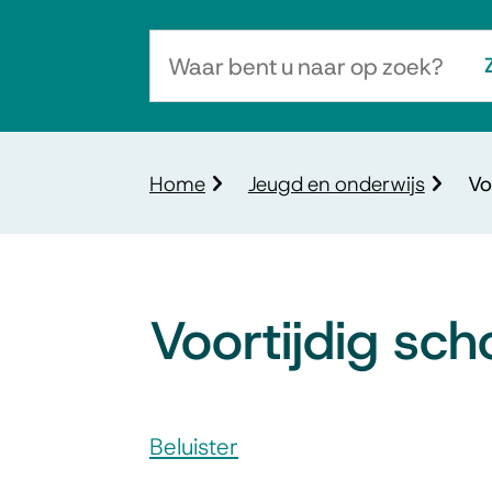
Waar
bent
u
naar
Kruimelpad
Home
Jeugd en onderwijs
Vo
op
zoek?
Voortijdig sch
Assistentie
Beluister