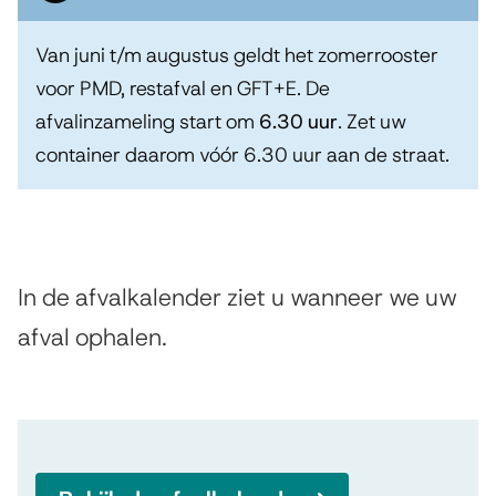
e
v
s
l
a
t
Van juni t/m augustus geldt het zomerrooster
a
e
l
voor PMD, restafval en GFT+E. De
n
afvalinzameling start om
6.30 uur
. Zet uw
n
k
g
container daarom vóór 6.30 uur aan de straat.
t
a
r
i
l
i
e
e
j
In de afvalkalender ziet u wanneer we uw
n
k
afval ophalen.
d
e
i
e
n
r
f