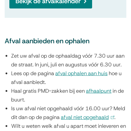
Bekijk de afvalkalender
o
r
m
a
Afval aanbieden en ophalen
t
i
Zet uw afval op de ophaaldag vóór 7.30 uur aan
e
de straat. In juni, juli en augustus vóór 6.30 uur.
Lees op de pagina
afval ophalen aan huis
hoe u
afval aanbiedt.
Haal gratis PMD-zakken bij een
afhaalpunt
in de
buurt.
Is uw afval niet opgehaald vóór 16.00 uur? Meld
dit dan op de pagina
afval niet opgehaald
(
.
Wilt u weten welk afval u apart moet inleveren en
l