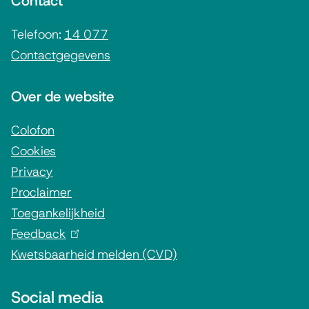
Contact
e
i
Telefoon:
14 077
Contactgegevens
n
f
Over de website
o
r
Colofon
Cookies
m
Privacy
a
Proclaimer
t
Toegankelijkheid
i
Feedback
(
e
Kwetsbaarheid melden (CVD)
l
i
Social media
n