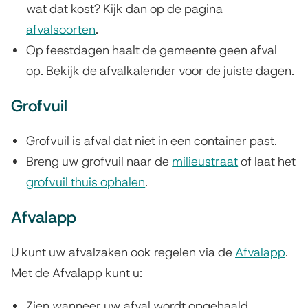
wat dat kost? Kijk dan op de pagina
i
afvalsoorten
.
n
Op feestdagen haalt de gemeente geen afval
k
op. Bekijk de afvalkalender voor de juiste dagen.
i
s
Grofvuil
e
x
Grofvuil is afval dat niet in een container past.
t
Breng uw grofvuil naar de
milieustraat
of laat het
e
grofvuil thuis ophalen
.
r
Afvalapp
n
)
U kunt uw afvalzaken ook regelen via de
Afvalapp
.
Met de Afvalapp kunt u:
Zien wanneer uw afval wordt opgehaald.