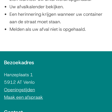
Uw afvalkalender bekijken.
Een herinnering krijgen wanneer uw container
aan de straat moet staan.
Melden als uw afval niet is opgehaald.
A
Bezoekadres
l
g
Hanzeplaats 1
e
5912 AT Venlo
m
Openingstijden
Maak een afspraak
e
n