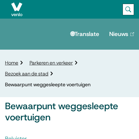
Ope
Zoek
M
e
🌐Translate
Nieuws
(lin
is
n
ext
u
K
Home
Parkeren en verkeer
r
Bezoek aan de stad
u
i
Bewaarpunt weggesleepte voertuigen
m
e
Bewaarpunt weggesleepte
l
p
voertuigen
a
d
A
Beluister