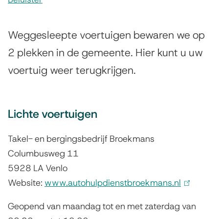
s
B
s
e
Weggesleepte voertuigen bewaren we op
i
w
2 plekken in de gemeente. Hier kunt u uw
s
voertuig weer terugkrijgen.
a
t
e
a
n
r
Lichte voertuigen
t
p
Takel- en bergingsbedrijf Broekmans
i
u
Columbusweg 11
e
n
5928 LA Venlo
Website:
www.autohulpdienstbroekmans.nl
(
t
l
w
Geopend van maandag tot en met zaterdag van
i