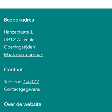
e
i
o
x
n
A
e
t
k
Bezoekadres
l
e
i
r
g
r
s
Hanzeplaats 1
t
e
n
e
5912 AT Venlo
u
m
)
x
Openingstijden
t
Maak een afspraak
e
i
e
n
g
r
Contact
e
e
n
i
Telefoon:
14 077
)
n
Contactgegevens
n
f
Over de website
o