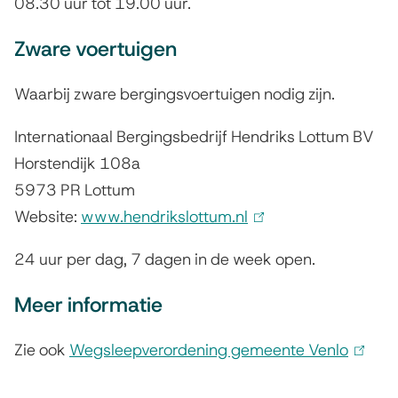
08.30 uur tot 19.00 uur.
e
n
g
k
Zware voertuigen
i
g
Waarbij zware bergingsvoertuigen nodig zijn.
s
e
e
Internationaal Bergingsbedrijf Hendriks Lottum BV
s
x
Horstendijk 108a
t
l
5973 PR Lottum
e
e
Website:
www.hendrikslottum.nl
(
r
l
e
n
24 uur per dag, 7 dagen in de week open.
i
)
p
n
Meer informatie
t
k
Zie ook
Wegsleepverordening gemeente Venlo
i
(
e
s
l
v