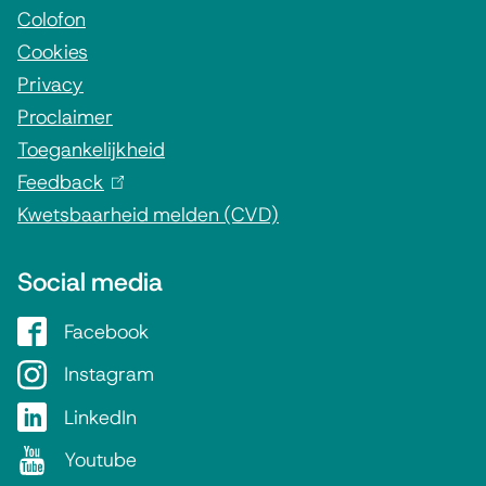
r
Colofon
Cookies
m
Privacy
a
Proclaimer
t
Toegankelijkheid
i
Feedback
(
e
Kwetsbaarheid melden (CVD)
l
i
Social media
n
k
Facebook
G
i
e
Instagram
G
s
m
e
e
LinkedIn
G
e
m
x
e
Youtube
G
e
e
t
m