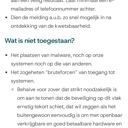
aan een veilig resultaat. Laat minimaal één e-
r
mailadres of telefoonnummer achter.
a
Dien de melding a.u.b. zo snel mogelijk in na
b
ontdekking van de kwetsbaarheid.
i
Wat is niet toegestaan?
l
Het plaatsen van malware, noch op onze
i
systemen noch op die van anderen.
t
Het zogeheten “bruteforcen” van toegang tot
systemen.
y
Behalve voor zover dat strikt noodzakelijk is
D
om aan te tonen dat de beveiliging op dit vlak
i
ernstig tekort schiet, dat wil zeggen als het
s
buitengewoon eenvoudig is om met openbaar
verkrijgbare en goed betaalbare hardware en