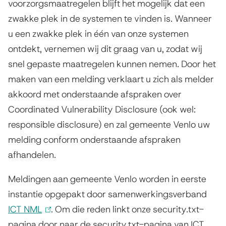
voorzorgsmaatregelen blijft het mogelijk dat een
i
zwakke plek in de systemen te vinden is. Wanneer
u een zwakke plek in één van onze systemen
d
ontdekt, vernemen wij dit graag van u, zodat wij
i
snel gepaste maatregelen kunnen nemen. Door het
n
maken van een melding verklaart u zich als melder
s
akkoord met onderstaande afspraken over
Coordinated Vulnerability Disclosure (ook wel:
y
responsible disclosure) en zal gemeente Venlo uw
s
melding conform onderstaande afspraken
t
afhandelen.
e
Meldingen aan gemeente Venlo worden in eerste
e
instantie opgepakt door samenwerkingsverband
ICT NML
(
. Om die reden linkt onze security.txt-
m
pagina door naar de security.txt-pagina van ICT
l