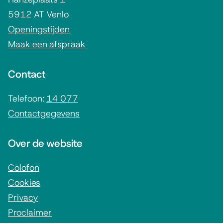
e
e
5912 AT Venlo
m
x
Openingstijden
t
Maak een afspraak
e
e
n
r
Contact
e
n
i
Telefoon:
14 077
)
Contactgegevens
n
f
Over de website
o
r
Colofon
Cookies
m
Privacy
a
Proclaimer
t