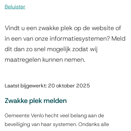
Beluister
s
K
s
w
Vindt u een zwakke plek op de website of
i
e
in een van onze informatiesystemen? Meld
s
dit dan zo snel mogelijk zodat wij
t
t
maatregelen kunnen nemen.
e
s
n
b
t
a
Laatst bijgewerkt: 20 oktober 2025
i
a
Zwakke plek melden
e
r
Gemeente Venlo hecht veel belang aan de
h
beveiliging van haar systemen. Ondanks alle
e