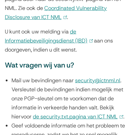
m
NML. Zie ook de
i
Coordinated Vulnerability
e
Disclosure van ICT NML
n
(
.
k
l
l
U kunt ook uw melding via
de
i
i
d
Informatiebeveiligingsdienst (IBD)
(
aan ons
s
n
doorgeven, indien u dit wenst.
l
e
e
k
i
n
x
i
Wat vragen wij van u?
n
t
s
(
k
Mail uw bevindingen naar
e
e
security@ictnml.nl
.
C
i
Versleutel de bevindingen indien mogelijk met
r
x
s
o
onze PGP-sleutel om te voorkomen dat de
n
t
e
informatie in verkeerde handen valt. Bekijk
)
e
o
x
hiervoor
de security.txt.pagina van ICT NML
r
(
.
r
t
Geef voldoende informatie om het probleem te
n
l
e
reproduceren, zodat we het zo snel mogelijk
)
i