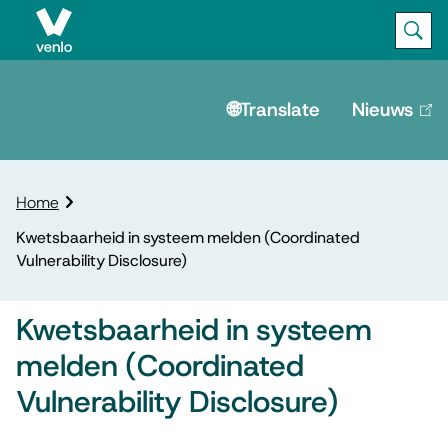
Ope
Zoek
M
e
🌐Translate
Nieuws
(lin
is
n
ext
u
K
Home
r
Kwetsbaarheid in systeem melden (Coordinated
u
Vulnerability Disclosure)
i
m
e
Kwetsbaarheid in systeem
l
melden (Coordinated
p
a
Vulnerability Disclosure)
d
A