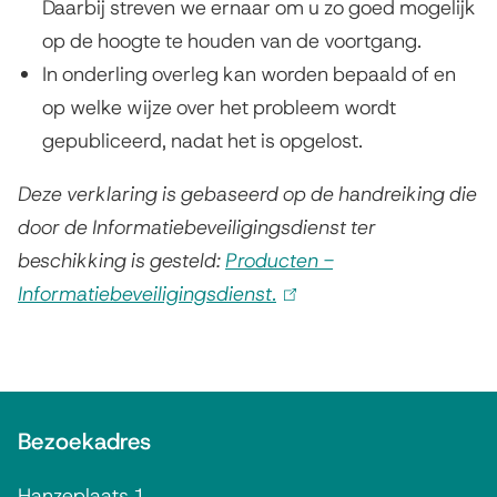
Daarbij streven we ernaar om u zo goed mogelijk
op de hoogte te houden van de voortgang.
In onderling overleg kan worden bepaald of en
op welke wijze over het probleem wordt
gepubliceerd, nadat het is opgelost.
Deze verklaring is gebaseerd op de handreiking die
door de Informatiebeveiligingsdienst ter
beschikking is gesteld:
Producten -
Informatiebeveiligingsdienst.
(
l
i
n
A
k
Bezoekadres
l
i
g
s
Hanzeplaats 1