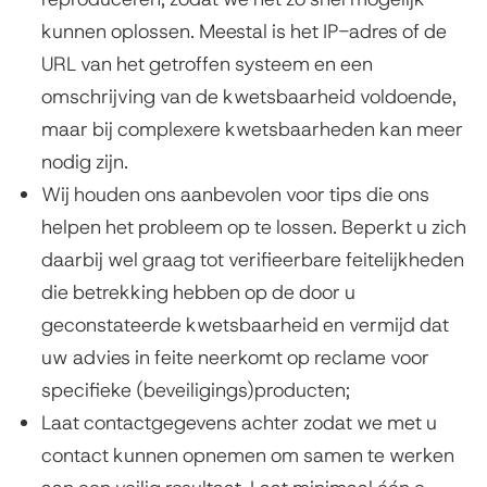
d
r
kunnen oplossen. Meestal is het IP-adres of de
n
i
n
URL van het getroffen systeem en een
k
n
)
omschrijving van de kwetsbaarheid voldoende,
i
a
maar bij complexere kwetsbaarheden kan meer
s
t
nodig zijn.
e
Wij houden ons aanbevolen voor tips die ons
x
e
helpen het probleem op te lossen. Beperkt u zich
t
d
daarbij wel graag tot verifieerbare feitelijkheden
e
V
die betrekking hebben op de door u
r
geconstateerde kwetsbaarheid en vermijd dat
n
u
uw advies in feite neerkomt op reclame voor
)
l
specifieke (beveiligings)producten;
n
Laat contactgegevens achter zodat we met u
contact kunnen opnemen om samen te werken
e