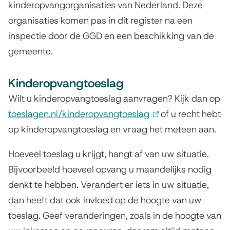
kinderopvangorganisaties van Nederland. Deze
l
c
organisaties komen pas in dit register na een
i
a
inspectie door de GGD en een beschikking van de
n
t
gemeente.
k
i
i
Kinderopvangtoeslag
s
e
e
Wilt u kinderopvangtoeslag aanvragen? Kijk dan op
s
x
toeslagen.nl/kinderopvangtoeslag
(
of u recht hebt
t
op kinderopvangtoeslag en vraag het meteen aan.
l
e
i
Hoeveel toeslag u krijgt, hangt af van uw situatie.
r
n
Bijvoorbeeld hoeveel opvang u maandelijks nodig
n
k
denkt te hebben. Verandert er iets in uw situatie,
)
i
dan heeft dat ook invloed op de hoogte van uw
s
toeslag. Geef veranderingen, zoals in de hoogte van
e