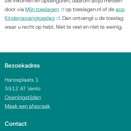
uw inkomen en opvanguren, daarom altijd meteen
x
door via
Mijn toeslagen
(
op toeslagen.nl of de
app
t
Kinderopvangtoeslag
(
l
. Dan ontvangt u de toeslag
e
waar u recht op hebt. Niet te veel en niet te weinig.
l
i
r
i
n
n
n
k
)
k
i
A
i
s
Bezoekadres
l
s
e
g
e
x
Hanzeplaats 1
e
x
t
5912 AT Venlo
m
t
e
Openingstijden
e
r
Maak een afspraak
e
r
n
n
Contact
n
)
e