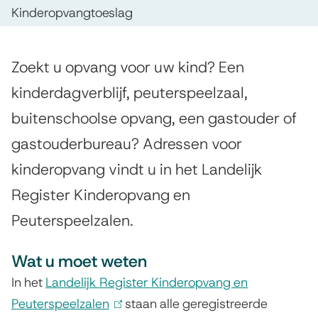
p
n
s
Kinderopvangtoeslag
d
d
t
e
e
e
A
Zoekt u opvang voor uw kind? Een
z
n
r
l
kinderdagverblijf, peuterspeelzaal,
e
t
g
o
buitenschoolse opvang, een gastouder of
p
e
i
p
gastouderbureau? Adressen voor
a
m
e
v
kinderopvang vindt u in het Landelijk
e
g
e
Register Kinderopvang en
a
i
n
Peuterspeelzalen.
n
n
a
g
Wat u moet weten
l
In het
Landelijk Register Kinderopvang en
Peuterspeelzalen
(
staan alle geregistreerde
o