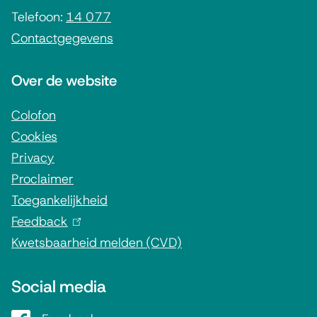
)
i
Telefoon:
14 077
Contactgegevens
n
f
Over de website
o
r
Colofon
Cookies
m
Privacy
a
Proclaimer
t
Toegankelijkheid
i
Feedback
(
e
Kwetsbaarheid melden (CVD)
l
i
Social media
n
k