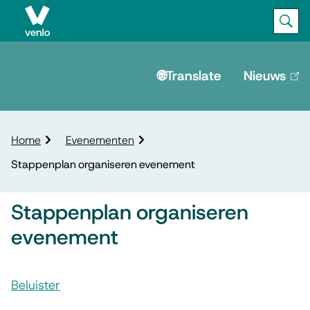
Ope
Zoek
M
e
🌐Translate
Nieuws
(lin
is
n
ext
u
K
Home
Evenementen
r
Stappenplan organiseren evenement
u
i
m
Stappenplan organiseren
e
evenement
l
p
A
a
d
Beluister
s
S