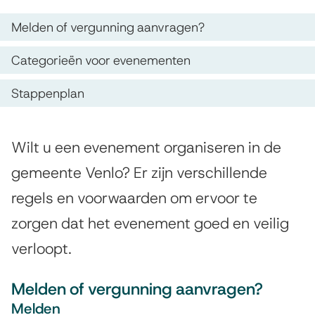
s
t
O
Melden of vergunning aanvragen?
i
p
a
s
Categorieën voor evenementen
d
p
t
Stappenplan
e
e
p
z
n
e
A
e
Wilt u een evenement organiseren in de
t
n
l
p
gemeente Venlo? Er zijn verschillende
i
p
g
a
regels en voorwaarden om ervoor te
e
e
l
g
zorgen dat het evenement goed en veilig
m
a
i
verloopt.
e
n
n
e
Melden of vergunning aanvragen?
n
a
o
Melden