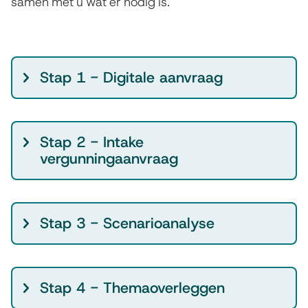
samen met u wat er nodig is.
U
Stap 1 - Digitale aanvraag
i
t
l
Stap 2 - Intake
e
vergunningaanvraag
g
s
t
Stap 3 - Scenarioanalyse
a
p
p
Stap 4 - Themaoverleggen
e