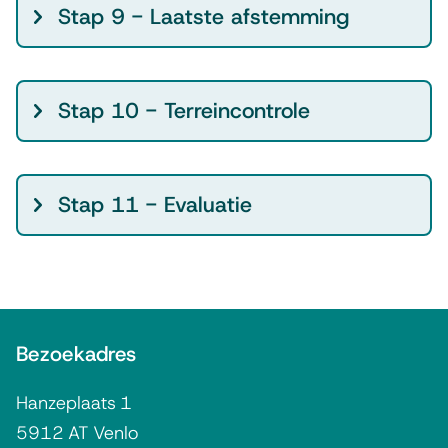
Stap 9 - Laatste afstemming
Stap 10 - Terreincontrole
Stap 11 - Evaluatie
A
Bezoekadres
l
g
Hanzeplaats 1
e
5912 AT Venlo