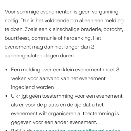
r
Voor sommige evenementen is geen vergunning
g
nodig. Dan is het voldoende om alleen een melding
a
te doen. Zoals een kleinschalige braderie, optocht,
n
buurtfeest, communie of herdenking. Het
evenement mag dan niet langer dan 2
i
aaneengesloten dagen duren.
s
Een melding over een klein evenement moet 3
e
weken voor aanvang van het evenement
r
ingediend worden
e
U krijgt géén toestemming voor een evenement
als er voor de plaats en de tijd dat u het
n
evenement wilt organiseren al toestemming is
e
gegeven voor een ander evenement.
v
Bekijk de
voorwaarden voor meldingsplichtige