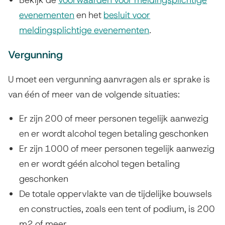
evenementen
en het
besluit voor
e
meldingsplichtige evenementen
.
n
Vergunning
e
m
U moet een vergunning aanvragen als er sprake is
e
van één of meer van de volgende situaties:
n
Er zijn 200 of meer personen tegelijk aanwezig
t
en er wordt alcohol tegen betaling geschonken
Er zijn 1000 of meer personen tegelijk aanwezig
en er wordt géén alcohol tegen betaling
geschonken
De totale oppervlakte van de tijdelijke bouwsels
en constructies, zoals een tent of podium, is 200
m2 of meer