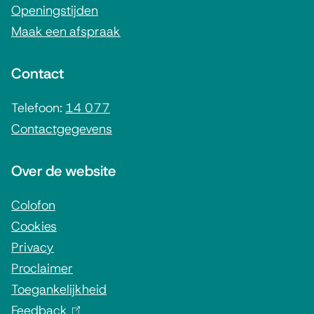
m
Openingstijden
Maak een afspraak
e
n
Contact
e
i
Telefoon:
14 077
Contactgegevens
n
f
Over de website
o
r
Colofon
Cookies
m
Privacy
a
Proclaimer
t
Toegankelijkheid
i
Feedback
(