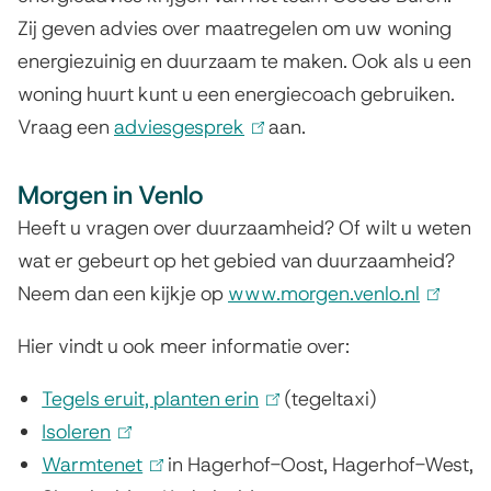
)
Zij geven advies over maatregelen om uw woning
energiezuinig en duurzaam te maken. Ook als u een
woning huurt kunt u een energiecoach gebruiken.
Vraag een
adviesgesprek
(
aan.
l
Morgen in Venlo
i
n
Heeft u vragen over duurzaamheid? Of wilt u weten
k
wat er gebeurt op het gebied van duurzaamheid?
i
Neem dan een kijkje op
www.morgen.venlo.nl
(
s
l
Hier vindt u ook meer informatie over:
e
i
x
n
Tegels eruit, planten erin
(
(tegeltaxi)
t
k
Isoleren
(
l
e
i
Warmtenet
l
(
in Hagerhof-Oost, Hagerhof-West,
i
r
s