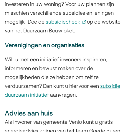
investeren in uw woning? Voor uw plannen zijn
misschien verschillende subsidies en leningen
mogelijk. Doe de
subsidiecheck
(
op de website
van het Duurzaam Bouwloket.
l
i
Verenigingen en organisaties
n
k
Wilt u met een initiatief inwoners inspireren,
i
informeren en bewust maken over de
s
mogelijkheden die ze hebben om zelf te
e
verduurzamen? Dan kunt u hiervoor een
subsidie
x
duurzaam initiatief
aanvragen.
t
e
Advies aan huis
r
Als inwoner van gemeente Venlo kunt u gratis
n
energieadvies krijgen van het team Goede Buren.