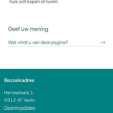
huis wilt kopen of huren.
)
n
i
)
s
e
x
F
Geef uw mening
t
e
e
e
Wat vindt u van deze pagina?
r
d
n
b
)
a
c
A
k
Bezoekadres
l
g
Hanzeplaats 1
e
5912 AT Venlo
m
Openingstijden