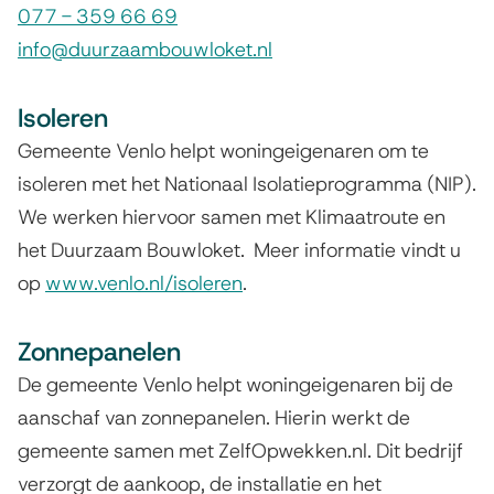
077 - 359 66 69
l
i
info@duurzaambouwloket.nl
i
s
n
e
Isoleren
k
x
i
Gemeente Venlo helpt woningeigenaren om te
t
s
isoleren met het Nationaal Isolatieprogramma (NIP).
e
e
We werken hiervoor samen met Klimaatroute en
r
x
het Duurzaam Bouwloket. Meer informatie vindt u
n
t
op
www.venlo.nl/isoleren
.
)
e
r
Zonnepanelen
n
De gemeente Venlo helpt woningeigenaren bij de
)
aanschaf van zonnepanelen. Hierin werkt de
gemeente samen met ZelfOpwekken.nl. Dit bedrijf
verzorgt de aankoop, de installatie en het