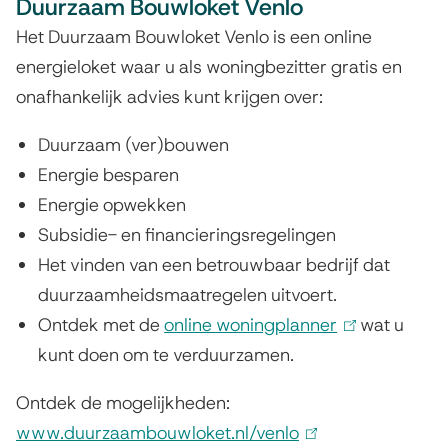
p
Duurzaam Bouwloket Venlo
a
Het Duurzaam Bouwloket Venlo is een online
energieloket waar u als woningbezitter gratis en
r
onafhankelijk advies kunt krijgen over:
i
Duurzaam (ver)bouwen
n
Energie besparen
g
Energie opwekken
Subsidie- en financieringsregelingen
Het vinden van een betrouwbaar bedrijf dat
duurzaamheidsmaatregelen uitvoert.
Ontdek met de
online woningplanner
(
wat u
kunt doen om te verduurzamen.
l
i
Ontdek de mogelijkheden:
n
www.duurzaambouwloket.nl/venlo
(
k