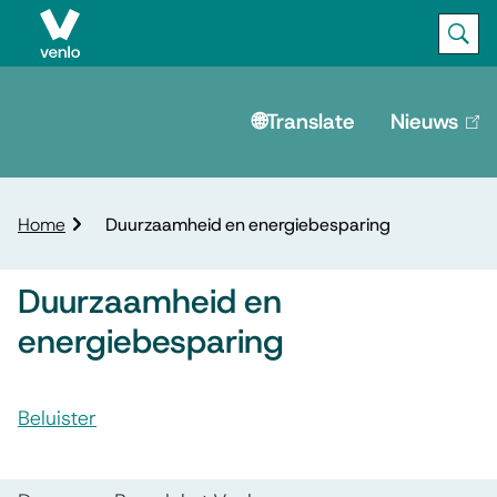
Ope
Zoek
M
e
🌐Translate
Nieuws
(lin
is
n
ext
u
K
Home
Duurzaamheid en energiebesparing
r
u
Duurzaamheid en
i
m
energiebesparing
e
l
A
p
Beluister
s
a
D
d
s