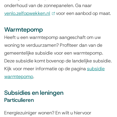
onderhoud van de zonnepanelen. Ga naar
venlo.zelfopwekken.nl
(
voor een aanbod op maat.
l
Warmtepomp
i
n
Heeft u een warmtepomp aangeschaft om uw
k
woning te verduurzamen? Profiteer dan van de
i
gemeentelijke subsidie voor een warmtepomp.
s
Deze subsidie komt bovenop de landelijke subsidie.
e
Kijk voor meer informatie op de pagina
subsidie
x
warmtepomp
.
t
e
Subsidies en leningen
r
Particulieren
n
Energiezuiniger wonen? En wilt u hiervoor
)