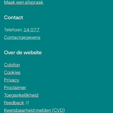
Maak een afspraak
e
n
Contact
e
i
Telefoon:
14 077
Contactgegevens
n
f
Over de website
o
r
Colofon
Cookies
m
Privacy
a
Proclaimer
t
Toegankelijkheid
i
Feedback
(
e
Kwetsbaarheid melden (CVD)
l