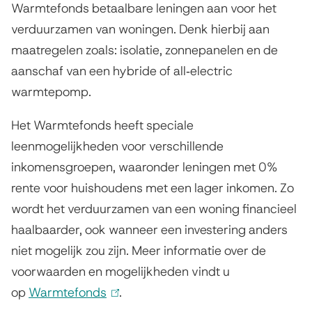
i
Warmtefonds betaalbare leningen aan voor het
s
verduurzamen van woningen. Denk hierbij aan
e
maatregelen zoals: isolatie, zonnepanelen en de
x
aanschaf van een hybride of all‑electric
t
warmtepomp.
e
Het Warmtefonds heeft speciale
r
leenmogelijkheden voor verschillende
n
inkomensgroepen, waaronder leningen met 0%
)
rente voor huishoudens met een lager inkomen. Zo
wordt het verduurzamen van een woning financieel
haalbaarder, ook wanneer een investering anders
niet mogelijk zou zijn. Meer informatie over de
voorwaarden en mogelijkheden vindt u
op
Warmtefonds
(
.