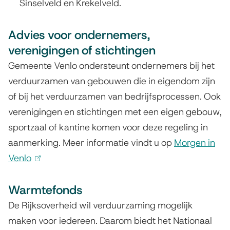
Sinselveld en Krekelveld.
i
l
n
n
e
n
i
k
)
x
Advies voor ondernemers,
k
n
i
t
verenigingen of stichtingen
i
k
s
e
s
i
e
Gemeente Venlo ondersteunt ondernemers bij het
r
e
s
x
verduurzamen van gebouwen die in eigendom zijn
n
x
e
t
of bij het verduurzamen van bedrijfsprocessen. Ook
)
t
x
e
verenigingen en stichtingen met een eigen gebouw,
e
t
r
sportzaal of kantine komen voor deze regeling in
r
e
n
aanmerking. Meer informatie vindt u op
Morgen in
n
r
)
Venlo
(
)
n
l
)
Warmtefonds
i
n
De Rijksoverheid wil verduurzaming mogelijk
k
maken voor iedereen. Daarom biedt het Nationaal