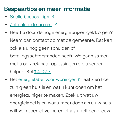
l
Bespaartips en meer informatie
i
n
Snelle bespaartips
(
k
Zet ook de knop om
l
(
i
Heeft u door de hoge energieprijzen geldzorgen?
i
l
s
Neem dan contact op met de gemeente. Dat kan
n
i
e
ook als u nog geen schulden of
k
n
x
betalingsachterstanden heeft. We gaan samen
i
k
t
met u op zoek naar oplossingen die u verder
s
i
e
helpen. Bel
14 077
e
.
s
r
Het
energielabel voor woningen
x
e
(
laat zien hoe
n
zuinig een huis is én wat u kunt doen om het
t
x
l
)
energiezuiniger te maken. Zoek uit wat uw
e
t
i
energielabel is en wat u moet doen als u uw huis
r
e
n
wilt verkopen of verhuren of als u zelf een nieuw
n
r
k