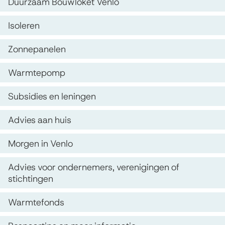
u
O
Duurzaam Bouwloket Venlo
i
p
u
s
Isoleren
d
r
t
Zonnepanelen
e
e
z
z
n
Warmtepomp
a
e
t
a
Subsidies en leningen
p
i
m
Advies aan huis
a
e
h
g
Morgen in Venlo
e
i
Advies voor ondernemers, verenigingen of
i
n
stichtingen
a
d
Warmtefonds
e