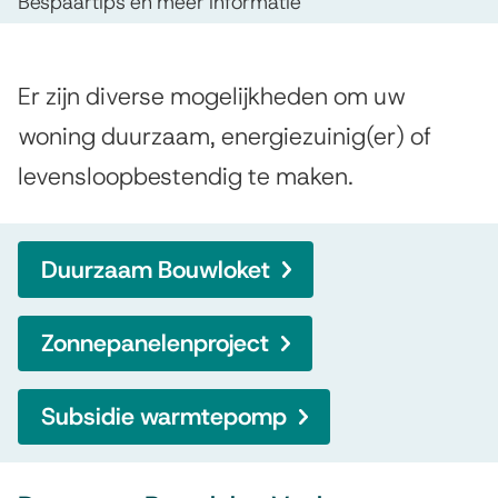
Bespaartips en meer informatie
n
e
A
Er zijn diverse mogelijkheden om uw
n
l
woning duurzaam, energiezuinig(er) of
e
g
levensloopbestendig te maken.
r
e
m
g
e
Duurzaam Bouwloket
i
e
e
n
Zonnepanelenproject
b
e
Subsidie warmtepomp
s