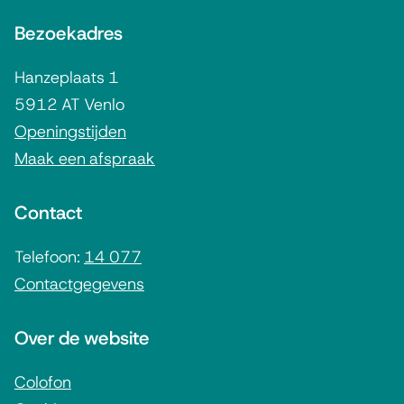
A
n
t
Bezoekadres
l
g
e
g
Hanzeplaats 1
r
e
5912 AT Venlo
n
m
Openingstijden
)
Maak een afspraak
e
n
Contact
e
i
Telefoon:
14 077
Contactgegevens
n
f
Over de website
o
r
Colofon