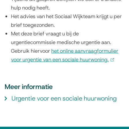
hulp nodig heeft.
a
Het advies van het Sociaal Wijkteam krijgt u per
l
brief toegezonden.
e
Met deze brief vraagt u bij de
urgentiecommissie medische urgentie aan.
h
Gebruik hiervoor
het online aanvraagformulier
u
voor urgentie van een sociale huurwoning.
(
u
l
r
i
n
Meer informatie
w
k
Urgentie voor een sociale huurwoning
o
i
n
s
e
i
x