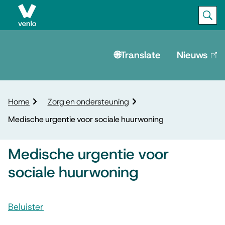
Ope
Zoek
M
e
🌐Translate
Nieuws
(lin
is
n
ext
u
K
Home
Zorg en ondersteuning
r
Medische urgentie voor sociale huurwoning
u
i
m
Medische urgentie voor
e
sociale huurwoning
l
p
A
a
d
Beluister
s
M