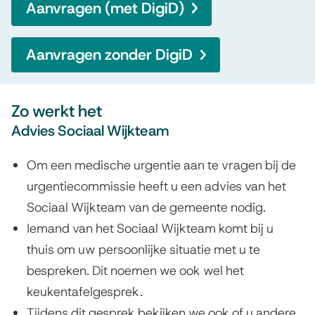
Aanvragen (met DigiD)
n
t
Aanvragen zonder DigiD
i
e
Zo werkt het
v
Advies Sociaal Wijkteam
o
Om een medische urgentie aan te vragen bij de
o
urgentiecommissie heeft u een advies van het
r
Sociaal Wijkteam van de gemeente nodig.
s
Iemand van het Sociaal Wijkteam komt bij u
thuis om uw persoonlijke situatie met u te
o
bespreken. Dit noemen we ook wel het
c
keukentafelgesprek.
i
Tijdens dit gesprek bekijken we ook of u andere