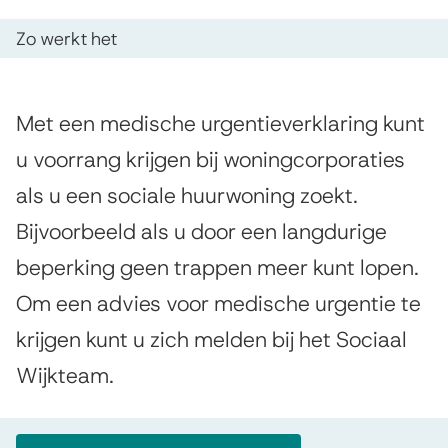
s
e
O
Zo werkt het
i
p
d
s
d
i
t
A
Met een medische urgentieverklaring kunt
e
e
s
l
u voorrang krijgen bij woningcorporaties
z
g
n
c
als u een sociale huurwoning zoekt.
e
e
t
h
Bijvoorbeeld als u door een langdurige
m
p
i
e
beperking geen trappen meer kunt lopen.
e
a
e
e
Om een advies voor medische urgentie te
u
g
n
krijgen kunt u zich melden bij het Sociaal
r
i
Wijkteam.
g
n
a
e