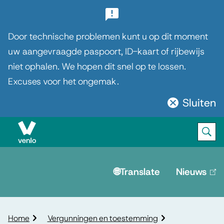
B
e
Door technische problemen kunt u op dit moment
l
uw aangevraagde paspoort, ID-kaart of rijbewijs
niet ophalen. We hopen dit snel op te lossen.
a
Excuses voor het ongemak.
n
g
Sluiten
Sluit
r
deze
notificatie
i
Ope
Zoek
M
j
e
🌐Translate
Nieuws
(lin
k
is
n
e
ext
u
n
K
Home
Vergunningen en toestemming