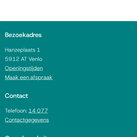
A
Bezoekadres
l
g
Hanzeplaats 1
e
5912 AT Venlo
m
Openingstijden
Maak een afspraak
e
n
Contact
e
i
Telefoon:
14 077
Contactgegevens
n
f