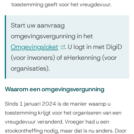
toestemming geeft voor het vreugdevuur.
Start uw aanvraag
omgevingsvergunning in het
Omgevingsloket
(
. U logt in met DigiD
(voor inwoners) of eHerkenning (voor
l
organisaties).
i
n
Waarom een omgevingsvergunning
k
i
Sinds 1 januari 2024 is de manier waarop u
s
toestemming krijgt voor het organiseren van een
vreugdevuur veranderd. Vroeger had u een
e
stookontheffing nodig, maar dat is nu anders. Door
x