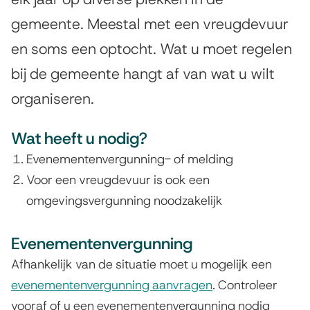
i
r
g
a
gemeente. Meestal met een vreugdevuur
e
e
t
g
en soms een optocht. Wat u moet regelen
m
e
i
bij de gemeente hangt af van wat u wilt
e
n
n
e
organiseren.
n
a
Wat heeft u nodig?
Evenementenvergunning- of melding
Voor een vreugdevuur is ook een
omgevingsvergunning noodzakelijk
Evenementenvergunning
Afhankelijk van de situatie moet u mogelijk een
evenementenvergunning aanvragen
. Controleer
vooraf of u een evenementenvergunning nodig