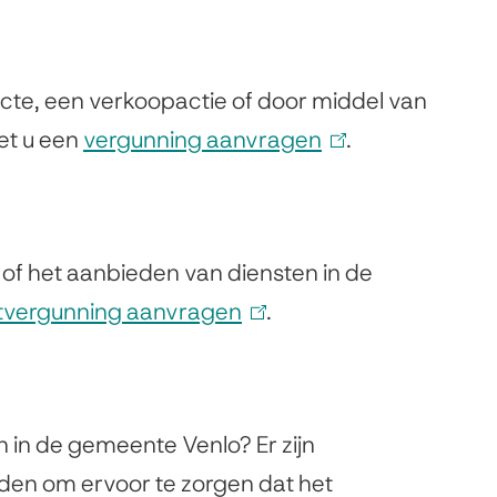
s
e
x
ecte, een verkoopactie of door middel van
t
t u een
vergunning aanvragen
(
.
e
l
r
i
n
n
f het aanbieden van diensten in de
)
k
tvergunning aanvragen
(
.
i
l
s
i
e
n
 in de gemeente Venlo? Er zijn
x
k
den om ervoor te zorgen dat het
t