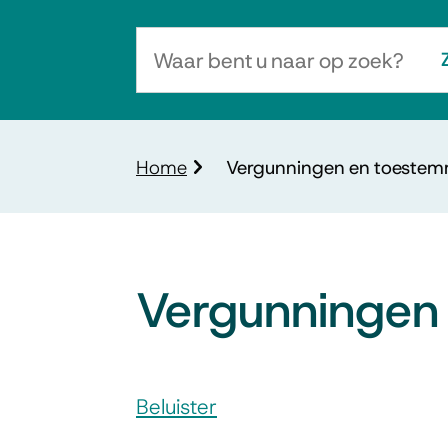
Waar
bent
u
naar
Kruimelpad
Home
Vergunningen en toeste
op
zoek?
Vergunningen
Assistentie
Beluister