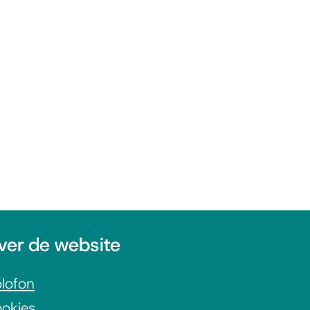
ver de website
lofon
okies