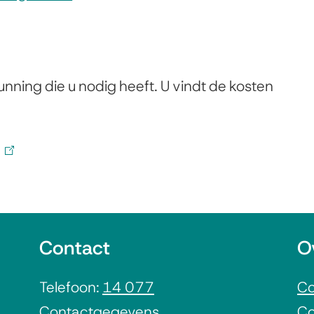
nning die u nodig heeft. U vindt de kosten
(
l
i
n
Contact
O
k
i
Telefoon:
14 077
Co
s
Contactgegevens
Co