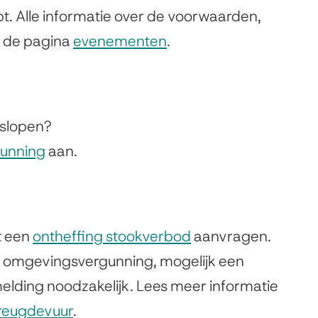
i
t. Alle informatie over de voorwaarden,
e
s
p de pagina
evenementen
.
r
e
n
x
)
t
 slopen?
e
unning
aan.
r
n
)
t een
ontheffing stookverbod
aanvragen.
en omgevingsvergunning, mogelijk een
lding noodzakelijk. Lees meer informatie
vreugdevuur
.