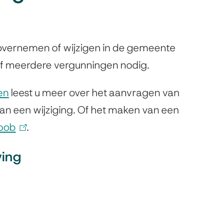
, overnemen of wijzigen in de gemeente
 of meerdere vergunningen nodig.
en
leest u meer over het aanvragen van
an een wijziging. Of het maken van een
bob
(
.
l
ving
i
n
k
i