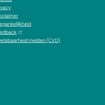
ivacy
oclaimer
egankelijkheid
edback
(
etsbaarheid melden (CVD)
l
i
n
k
i
s
e
x