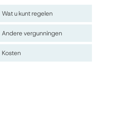
Op
Wat u kunt regelen
deze
Andere vergunningen
pagina
Kosten