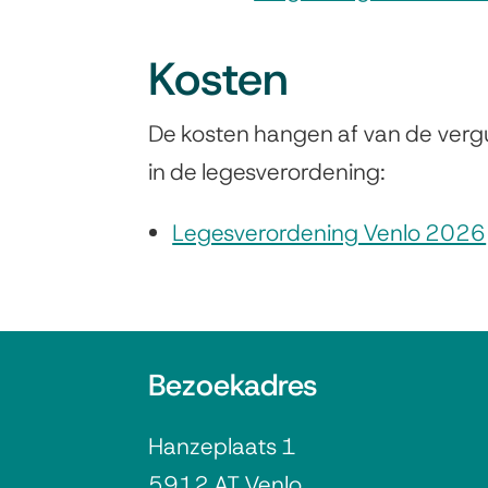
Kosten
De kosten hangen af van de vergu
in de legesverordening:
Legesverordening Venlo 2026
A
Bezoekadres
l
Hanzeplaats 1
g
5912 AT Venlo