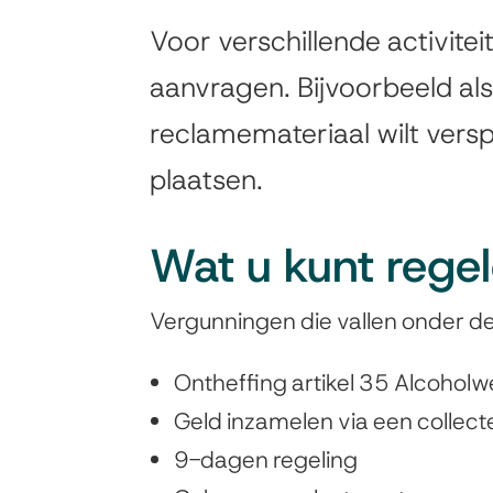
Vergunningen
Voor verschillende activite
Algemeen
en
aanvragen. Bijvoorbeeld als 
reclamemateriaal wilt vers
toestemming
plaatsen.
Wat u kunt rege
Vergunningen die vallen onder d
Ontheffing artikel 35 Alcoholwe
Geld inzamelen via een collecte
9-dagen regeling