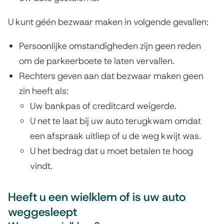
a
)
U kunt géén bezwaar maken in volgende gevallen:
u
Persoonlijke omstandigheden zijn geen reden
t
om de parkeerboete te laten vervallen.
o
Rechters geven aan dat bezwaar maken geen
zin heeft als:
w
Uw bankpas of creditcard weigerde.
e
U net te laat bij uw auto terugkwam omdat
g
een afspraak uitliep of u de weg kwijt was.
g
U het bedrag dat u moet betalen te hoog
vindt.
e
s
Heeft u een wielklem of is uw auto
l
weggesleept