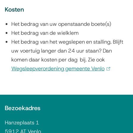
Kosten
Het bedrag van uw openstaande boete(s)
Het bedrag van de wielklem
Het bedrag van het wegslepen en stalling. Blijft
uw voertuig langer dan 24 uur staan? Dan
komen daar kosten per dag bij. Zie ook
Wegsleepverordening gemeente Venlo
(
l
i
n
A
k
Bezoekadres
l
i
g
s
Hanzeplaats 1
e
e
5912 AT Venlo