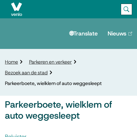
Ope
Zoek
M
e
🌐Translate
Nieuws
(lin
is
n
ext
u
K
Home
Parkeren en verkeer
r
Bezoek aan de stad
u
i
Parkeerboete, wielklem of auto weggesleept
m
e
Parkeerboete, wielklem of
l
p
auto weggesleept
a
d
A
Beluister