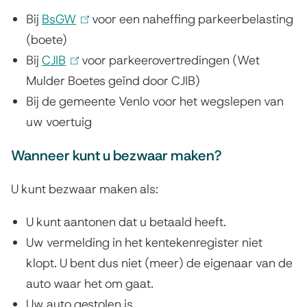
a
e
Bij
BsGW
(
voor een naheffing parkeerbelasting
,
(boete)
l
w
Bij
CJIB
(
i
voor parkeerovertredingen (Wet
Mulder Boetes geïnd door CJIB)
l
n
i
Bij de gemeente Venlo voor het wegslepen van
i
k
e
uw voertuig
n
i
l
k
s
Wanneer kunt u bezwaar maken?
i
e
k
s
x
U kunt bezwaar maken als:
l
e
t
e
U kunt aantonen dat u betaald heeft.
x
e
Uw vermelding in het kentekenregister niet
m
t
r
klopt. U bent dus niet (meer) de eigenaar van de
e
n
o
auto waar het om gaat.
r
)
f
Uw auto gestolen is.
n