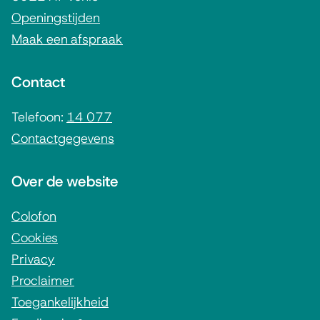
m
x
Openingstijden
t
Maak een afspraak
e
e
n
r
Contact
e
n
i
Telefoon:
14 077
)
Contactgegevens
n
f
Over de website
o
r
Colofon
Cookies
m
Privacy
a
Proclaimer
t
Toegankelijkheid