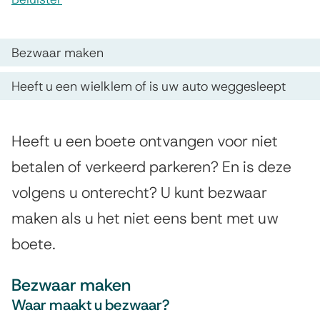
s
P
s
a
O
Bezwaar maken
i
p
r
s
Heeft u een wielklem of is uw auto weggesleept
d
k
t
e
e
e
A
Heeft u een boete ontvangen voor niet
z
n
e
l
betalen of verkeerd parkeren? En is deze
e
t
g
r
volgens u onterecht? U kunt bezwaar
p
e
i
b
maken als u het niet eens bent met uw
a
m
e
o
boete.
e
g
e
e
i
Bezwaar maken
n
t
n
Waar maakt u bezwaar?